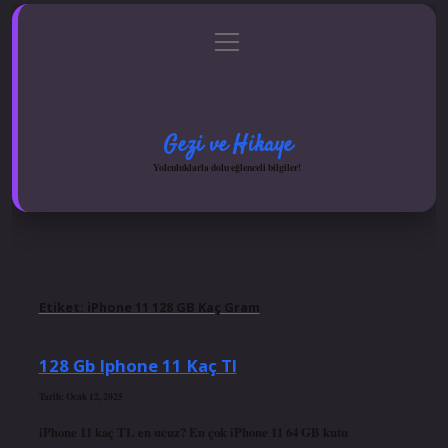
menüyü
Anasayfa
Gizlilik Politikası
Yasal Uyarı
aç
Hakkımızda
Gezi ve Hikaye
Yolculuklarla dolu eğlenceli bilgiler!
Etiket:
iPhone 11 128 GB Kaç Gram
128 Gb Iphone 11 Kaç Tl
Tarih: Ocak 12, 2025
iPhone 11 kaç TL en ucuz? En çok iPhone 11 64 GB kutu