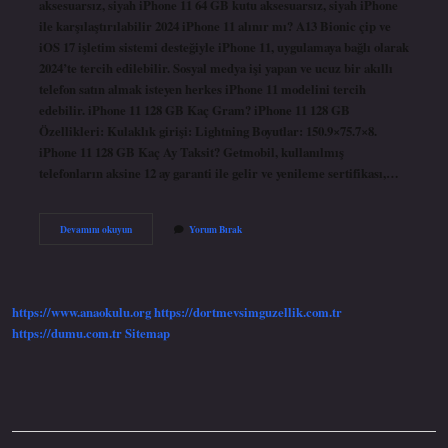
aksesuarsız, siyah iPhone 11 64 GB kutu aksesuarsız, siyah iPhone
ile karşılaştırılabilir 2024 iPhone 11 alınır mı? A13 Bionic çip ve
iOS 17 işletim sistemi desteğiyle iPhone 11, uygulamaya bağlı olarak
2024’te tercih edilebilir. Sosyal medya işi yapan ve ucuz bir akıllı
telefon satın almak isteyen herkes iPhone 11 modelini tercih
edebilir. iPhone 11 128 GB Kaç Gram? iPhone 11 128 GB
Özellikleri: Kulaklık girişi: Lightning Boyutlar: 150.9×75.7×8.
iPhone 11 128 GB Kaç Ay Taksit? Getmobil, kullanılmış
telefonların aksine 12 ay garanti ile gelir ve yenileme sertifikası,…
128
Devamını okuyun
Yorum Bırak
Gb
Iphone
11
Kaç
Tl
https://www.anaokulu.org
https://dortmevsimguzellik.com.tr
https://dumu.com.tr
Sitemap