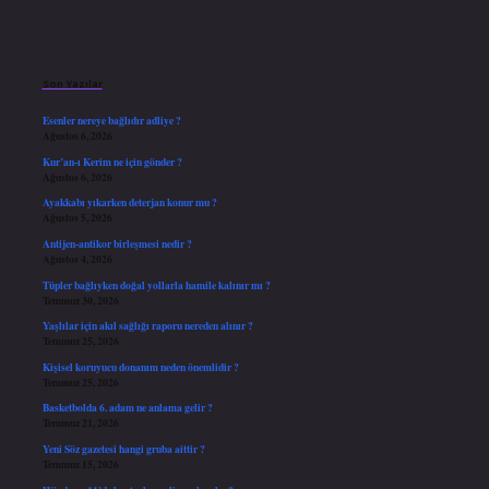
Sidebar
Son Yazılar
Esenler nereye bağlıdır adliye ?
Ağustos 6, 2026
Kur’an-ı Kerim ne için gönder ?
Ağustos 6, 2026
Ayakkabı yıkarken deterjan konur mu ?
Ağustos 5, 2026
Antijen-antikor birleşmesi nedir ?
Ağustos 4, 2026
Tüpler bağlıyken doğal yollarla hamile kalınır mı ?
Temmuz 30, 2026
Yaşlılar için akıl sağlığı raporu nereden alınır ?
Temmuz 25, 2026
Kişisel koruyucu donanım neden önemlidir ?
Temmuz 25, 2026
Basketbolda 6. adam ne anlama gelir ?
Temmuz 21, 2026
Yeni Söz gazetesi hangi gruba aittir ?
Temmuz 15, 2026