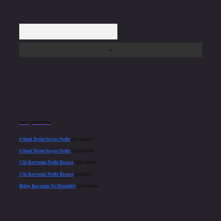
Arama
Son yorumlar
6 Sınıf Terim Sayısı Nedir
için
admin
6 Sınıf Terim Sayısı Nedir
için
Nilgün
Cüz Kavramı Nedir Kısaca
için
admin
Cüz Kavramı Nedir Kısaca
için
İpek
Buluş Kavramı Ne Demektir
için
admin