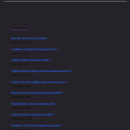
Sidebar
Son Yazılar
Kur’an-ı Kerim ne için gönder ?
Ağustos 6, 2026
Ayakkabı yıkarken deterjan konur mu ?
Ağustos 5, 2026
Antijen-antikor birleşmesi nedir ?
Ağustos 4, 2026
Tüpler bağlıyken doğal yollarla hamile kalınır mı ?
Temmuz 30, 2026
Yaşlılar için akıl sağlığı raporu nereden alınır ?
Temmuz 25, 2026
Kişisel koruyucu donanım neden önemlidir ?
Temmuz 25, 2026
Basketbolda 6. adam ne anlama gelir ?
Temmuz 21, 2026
Yeni Söz gazetesi hangi gruba aittir ?
Temmuz 15, 2026
Windows 11’de kontrol paneli nasıl açılır ?
Temmuz 14, 2026