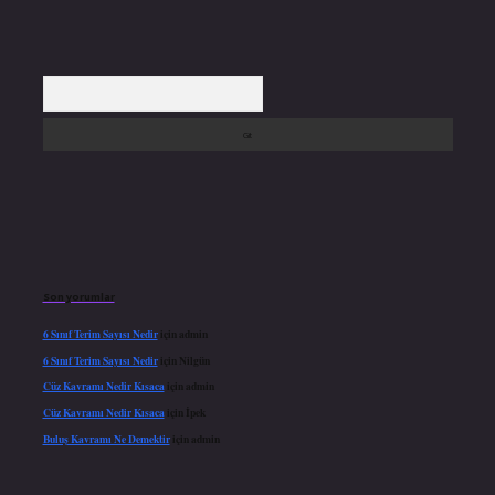
Arama
Son yorumlar
6 Sınıf Terim Sayısı Nedir
için
admin
6 Sınıf Terim Sayısı Nedir
için
Nilgün
Cüz Kavramı Nedir Kısaca
için
admin
Cüz Kavramı Nedir Kısaca
için
İpek
Buluş Kavramı Ne Demektir
için
admin