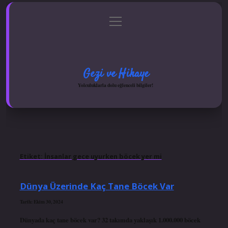
menüyü
Anasayfa
Gizlilik Politikası
Yasal Uyarı
aç
Hakkımızda
Gezi ve Hikaye
Yolculuklarla dolu eğlenceli bilgiler!
Etiket:
İnsanlar gece uyurken böcek yer mi
Dünya Üzerinde Kaç Tane Böcek Var
Tarih: Ekim 30, 2024
Dünyada kaç tane böcek var? 32 takımda yaklaşık 1.000.000 böcek