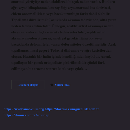
anormal yürüyüşe neden olabilecek birçok neden vardır. Bunlara
ağrı veya iltihaplanma, kas zayıflığı veya anormal kas aktivitesi,
eklem anormallikleri veya bacak uzunluğu farkı dahil olabilir.
Topallama düzelir mi? Çocuklarda aksama tedavisinde, altta yatan
neden tedavi edilmelidir. Örneğin, reaktif artrit aksamaya neden
oluyorsa, sadece ilaçla sonraki tedavi yeterlidir, septik artrit
aksamaya neden oluyorsa, ameliyat gerekir. Kısa boy veya
bacaklarda deformiteler varsa, deformiteler düzeltilmelidir. Ayak
topallaması nasıl geçer? Tedavisi dinlenme ve ağrı kesicilerden
oluşur. Hastalık bir hafta içinde kendiliğinden kaybolur. Ancak
topallayan bir çocuk ortopediste götürülmelidir çünkü fark
edilmeyen bir travma sonrası kırık veya çıkık…
Topallamanın
Devamını okuyun
Yorum Bırak
Sebebi
Ne
Olabilir
https://www.anaokulu.org
https://dortmevsimguzellik.com.tr
https://dumu.com.tr
Sitemap