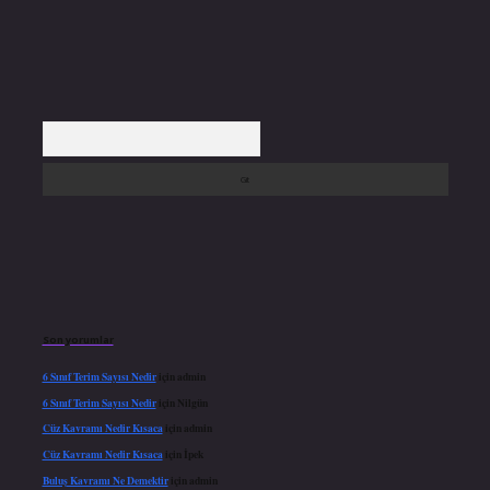
Arama
Son yorumlar
6 Sınıf Terim Sayısı Nedir
için
admin
6 Sınıf Terim Sayısı Nedir
için
Nilgün
Cüz Kavramı Nedir Kısaca
için
admin
Cüz Kavramı Nedir Kısaca
için
İpek
Buluş Kavramı Ne Demektir
için
admin