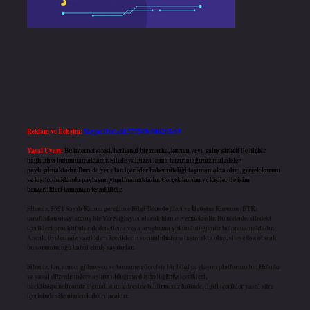
Reklam ve İletişim:
Skype: live:.cid.575569c608265c69
Yasal Uyarı:
Bu internet sitesi, herhangi bir marka, kurum veya şahıs şirketi ile hiçbir
bağlantısı bulunmamaktadır. Sitede yalnızca kendi hazırladığımız makaleler
paylaşılmaktadır. Burada yer alan içerikler haber niteliği taşımamakta olup, gerçek kurum
ve kişiler hakkında paylaşım yapılmamaktadır. Gerçek kurum ve kişiler ile isim
benzerlikleri tamamen tesadüfidir.
Sitemiz, 5651 Sayılı Kanun gereğince Bilgi Teknolojileri ve İletişim Kurumu (BTK)
tarafından onaylanmış bir Yer Sağlayıcı olarak hizmet vermektedir. Bu nedenle, sitedeki
içerikleri proaktif olarak denetleme veya araştırma yükümlülüğümüz bulunmamaktadır.
Ancak, üyelerimiz yazdıkları içeriklerin sorumluluğunu taşımakta olup, siteye üye olarak
bu sorumluluğu kabul etmiş sayılırlar.
Sitemiz, kar amacı gütmeyen ve tamamen ücretsiz bir bilgi paylaşım platformudur. Hukuka
ve yasal düzenlemelere aykırı olduğunu düşündüğünüz içerikleri,
backlinkpanelicomtr@gmail.com
adresine bildirmeniz halinde, ilgili içerikler yasal süre
içerisinde sitemizden kaldırılacaktır.