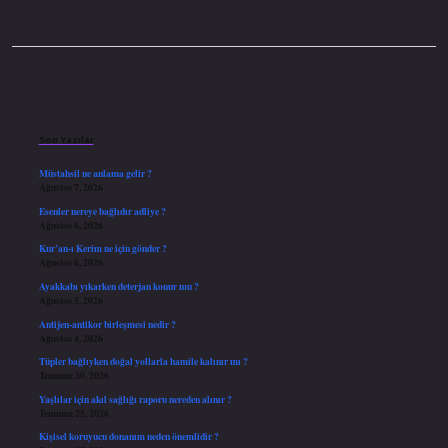
Sidebar
Son Yazılar
Müstahsil ne anlama gelir ?
Ağustos 7, 2026
Esenler nereye bağlıdır adliye ?
Ağustos 6, 2026
Kur’an-ı Kerim ne için gönder ?
Ağustos 6, 2026
Ayakkabı yıkarken deterjan konur mu ?
Ağustos 5, 2026
Antijen-antikor birleşmesi nedir ?
Ağustos 4, 2026
Tüpler bağlıyken doğal yollarla hamile kalınır mı ?
Temmuz 30, 2026
Yaşlılar için akıl sağlığı raporu nereden alınır ?
Temmuz 25, 2026
Kişisel koruyucu donanım neden önemlidir ?