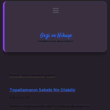
menüyü
Anasayfa
Gizlilik Politikası
Yasal Uyarı
aç
Hakkımızda
Gezi ve Hikaye
Yolculuklarla dolu eğlenceli bilgiler!
Etiket:
İnsan neden topallar
Topallamanın Sebebi Ne Olabilir
Tarih: Ocak 19, 2025
Yürürken topallama neden olur? Çocuklarda aksamaya veya