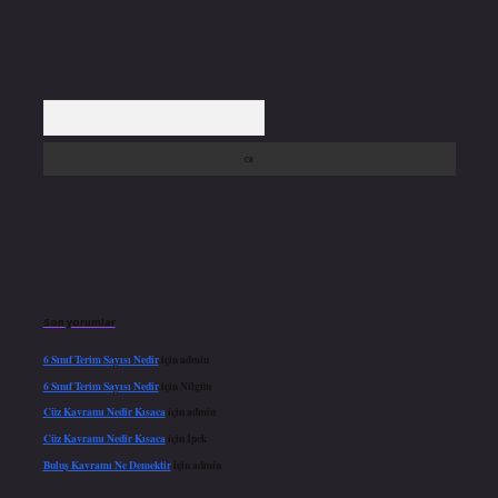
Arama
Son yorumlar
6 Sınıf Terim Sayısı Nedir
için
admin
6 Sınıf Terim Sayısı Nedir
için
Nilgün
Cüz Kavramı Nedir Kısaca
için
admin
Cüz Kavramı Nedir Kısaca
için
İpek
Buluş Kavramı Ne Demektir
için
admin