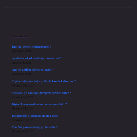
Sidebar
Son Yazılar
Kur’an-ı Kerim ne için gönder ?
Ağustos 6, 2026
Ayakkabı yıkarken deterjan konur mu ?
Ağustos 5, 2026
Antijen-antikor birleşmesi nedir ?
Ağustos 4, 2026
Tüpler bağlıyken doğal yollarla hamile kalınır mı ?
Temmuz 30, 2026
Yaşlılar için akıl sağlığı raporu nereden alınır ?
Temmuz 25, 2026
Kişisel koruyucu donanım neden önemlidir ?
Temmuz 25, 2026
Basketbolda 6. adam ne anlama gelir ?
Temmuz 21, 2026
Yeni Söz gazetesi hangi gruba aittir ?
Temmuz 15, 2026