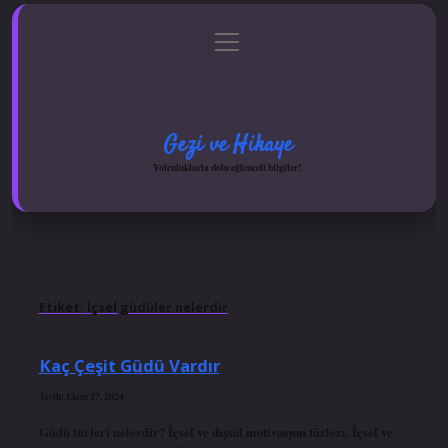
menüyü
Anasayfa
Gizlilik Politikası
Yasal Uyarı
aç
Hakkımızda
Gezi ve Hikaye
Yolculuklarla dolu eğlenceli bilgiler!
Etiket:
İçsel güdüler nelerdir
Kaç Çeşit Güdü Vardır
Tarih: Ekim 27, 2024
Güdü türleri nelerdir? İçsel ve dışsal motivasyon türleri. İçsel ve