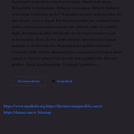
dışsal motivasyon türleri. İçsel motivasyon. Dışsal motivasyon.
Bilinçsizlik ve farkındalık. Bilinçsiz motivasyon. Bilinçli (bilinçli)
motivasyon Güdü kaça ayrılır? Kaynaklarına göre motivasyonlar iki
türe ayrılır: içsel ve dışsal. Bir davranışı tetikleyen ve kontrol eden
neden, o davranışın sonucu olarak elde edilecek ödül veya ödüller
değil, davranışın kendisi olduğunda, bu tür motivasyonlara içsel
motivasyonlar denir. Bu tür motivasyonlar, davranışı içsel olarak
başlatan ve sürdürenlerdir. Doğuştan gelen güdüler nelerdir?
Fizyolojik güdü: Bunlar doğuştan gelen, organizma için hayati önem
taşıyan ve hayatta kalması için gerekli olan içgüdülerdir. Birincil
güdüler olarak da adlandırılır. Fizyolojik içgüdülere…
Kaç
Devamını okuyun
Yorum Bırak
Çeşit
Güdü
Vardır
https://www.anaokulu.org
https://dortmevsimguzellik.com.tr
https://dumu.com.tr
Sitemap