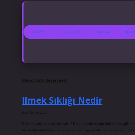
Anasayfa
Gizlilik Politikası
Yasal Uyarı
Hakkım
Etiket:
HAV değeri nedir
Ilmek Sıklığı Nedir
Tarih: Kasım 9, 2024
Dokuma sıklığı nasıl anlaşılır? Bu anlamda halıda kullanılan ipli
bir halıda metrekareye ne kadar çok düğüm atılırsa halı o kadar sıkı