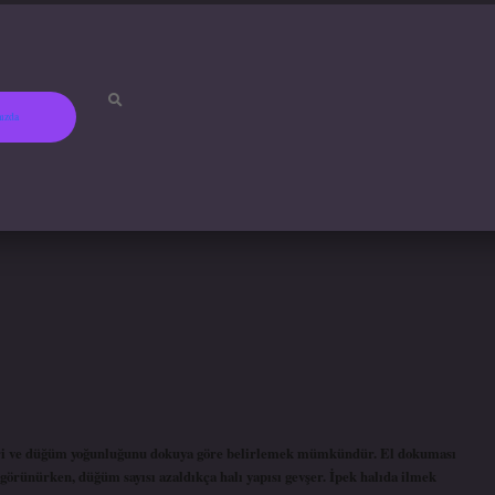
ızda
betci
hiltonbet
ilbet gir
kleri ve düğüm yoğunluğunu dokuya göre belirlemek mümkündür. El dokuması
 görünürken, düğüm sayısı azaldıkça halı yapısı gevşer. İpek halıda ilmek