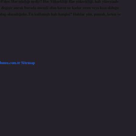
10’dur. Hav sıkılığı nedir? Hav Yüksekliği Hav yüksekliği, halı yüzeyinde
re değişir ancak burada önemli olan havın ne kadar uzun veya kısa olduğu
up olmadığıdır. En kullanışlı halı hangisi? Halılar yün, pamuk, keten ve
/dumu.com.tr
Sitemap