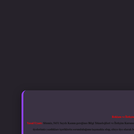
Reklam ve İletişi
Yasal Uyarı:
Sitemiz, 5651 Sayılı Kanun gereğince Bilgi Teknolojileri ve İletişim Kuru
üyelerimiz yazdıkları içeriklerin sorumluluğunu taşımakta olup, siteye üye olarak bu