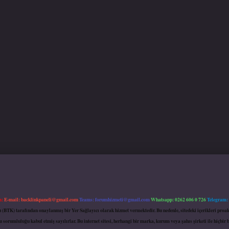
m:
E-mail:
backlinkpaneli@gmail.com
Teams:
forumhizmeti@gmail.com
Whatsapp: 0262 606 0 726
Telegram:
mu (BTK) tarafından onaylanmış bir Yer Sağlayıcı olarak hizmet vermektedir. Bu nedenle, sitedeki içerikleri 
 sorumluluğu kabul etmiş sayılırlar. Bu internet sitesi, herhangi bir marka, kurum veya şahıs şirketi ile hiçbi