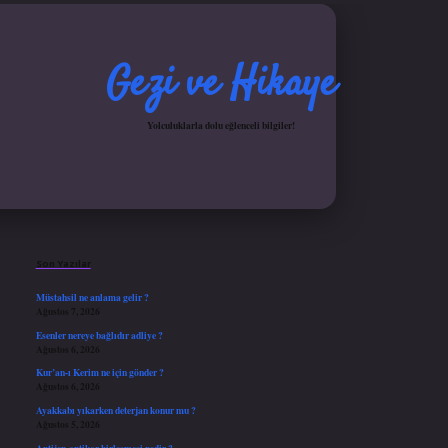
Gezi ve Hikaye
Yolculuklarla dolu eğlenceli bilgiler!
Sidebar
iş yap
ilbet.online
Betexper giriş adresi güncellendi
betexper.xyz
hiltonbet güncel gir
Son Yazılar
Müstahsil ne anlama gelir ?
Ağustos 7, 2026
Esenler nereye bağlıdır adliye ?
Ağustos 6, 2026
Kur’an-ı Kerim ne için gönder ?
Ağustos 6, 2026
Ayakkabı yıkarken deterjan konur mu ?
Ağustos 5, 2026
Antijen-antikor birleşmesi nedir ?