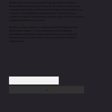
Sitemiz, 5651 Sayılı Kanun gereğince Bilgi Teknolojileri ve İletişim
Kurumu (BTK) tarafından onaylanmış bir Yer Sağlayıcı olarak hizmet
vermektedir. Bu nedenle, sitedeki içerikleri proaktif olarak denetleme veya
araştırma yükümlülüğümüz bulunmamaktadır. Ancak, üyelerimiz
yazdıkları içeriklerin sorumluluğunu taşımakta olup, siteye üye olarak bu
sorumluluğu kabul etmiş sayılırlar.
Sitemiz, kar amacı gütmeyen ve tamamen ücretsiz bir bilgi paylaşım
platformudur. Hukuka ve yasal düzenlemelere aykırı olduğunu
düşündüğünüz içerikleri,
backlinkpanelicomtr@gmail.com
adresine
bildirmeniz halinde, ilgili içerikler yasal süre içerisinde sitemizden
kaldırılacaktır.
Arama