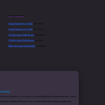
Son yorumlar
6 Sınıf Terim Sayısı Nedir
için
admin
6 Sınıf Terim Sayısı Nedir
için
Nilgün
Cüz Kavramı Nedir Kısaca
için
admin
Cüz Kavramı Nedir Kısaca
için
İpek
Buluş Kavramı Ne Demektir
için
admin
 @karabul
proaktif olarak denetleme veya araştırma yükümlülüğümüz bulunmamaktadır. Ancak,
r bağlantısı bulunmamaktadır. Sitede yalnızca kendi hazırladığımız makaleler