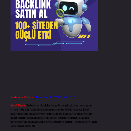
Reklam ve İletişim:
Skype: live:.cid.575569c608265c69
Yasal Uyarı:
Bu internet sitesi, herhangi bir marka, kurum veya şahıs
şirketi ile hiçbir bağlantısı bulunmamaktadır. Sitede yalnızca kendi
hazırladığımız makaleler paylaşılmaktadır. Burada yer alan içerikler
haber niteliği taşımamakta olup, gerçek kurum ve kişiler hakkında
paylaşım yapılmamaktadır. Gerçek kurum ve kişiler ile isim benzerlikleri
tamamen tesadüfidir.