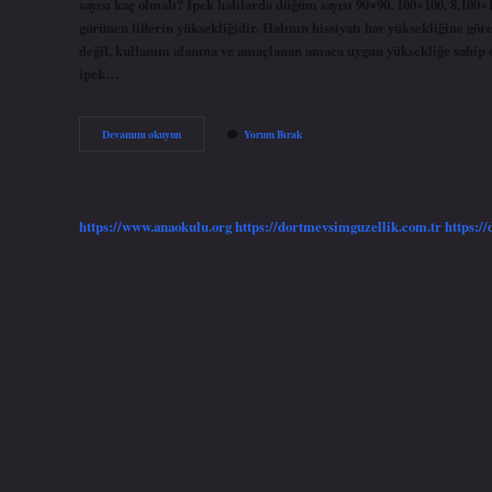
sayısı kaç olmalı? İpek halılarda düğüm sayısı 90×90, 100×100, 8,100×
görünen liflerin yüksekliğidir. Halının hissiyatı hav yüksekliğine gö
değil, kullanım alanına ve amaçlanan amaca uygun yüksekliğe sahip ol
ipek…
Ilmek
Devamını okuyun
Yorum Bırak
Sıklığı
Nedir
https://www.anaokulu.org
https://dortmevsimguzellik.com.tr
https:/