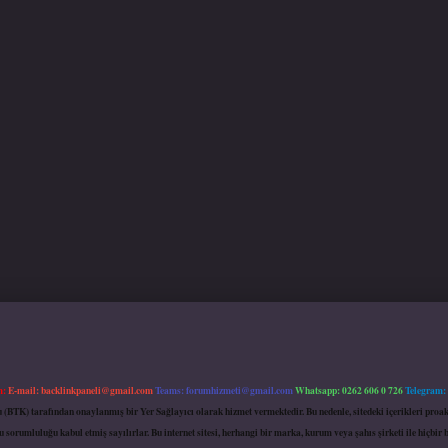
m:
E-mail:
backlinkpaneli@gmail.com
Teams:
forumhizmeti@gmail.com
Whatsapp: 0262 606 0 726
Telegram:
mu (BTK) tarafından onaylanmış bir Yer Sağlayıcı olarak hizmet vermektedir. Bu nedenle, sitedeki içerikleri 
 sorumluluğu kabul etmiş sayılırlar. Bu internet sitesi, herhangi bir marka, kurum veya şahıs şirketi ile hiçbi