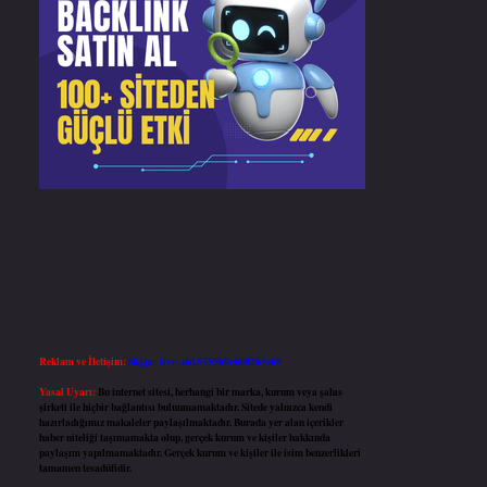
Reklam ve İletişim:
Skype: live:.cid.575569c608265c69
Yasal Uyarı:
Bu internet sitesi, herhangi bir marka, kurum veya şahıs
şirketi ile hiçbir bağlantısı bulunmamaktadır. Sitede yalnızca kendi
hazırladığımız makaleler paylaşılmaktadır. Burada yer alan içerikler
haber niteliği taşımamakta olup, gerçek kurum ve kişiler hakkında
paylaşım yapılmamaktadır. Gerçek kurum ve kişiler ile isim benzerlikleri
tamamen tesadüfidir.