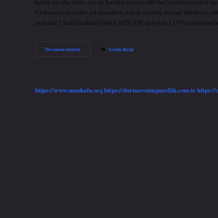
kadar yol alacaktır. Ancak havada, mermi 600 feet’e yükselmeden önc
6 kilometreye kadar yol alacaktır. Ancak havada, mermi 600 feet’e yü
ne kadar? Hafif makineli tüfek MP5 A3Çap 9 mm x 19 ParabellumU
Tabanca
Devamını okuyun
Yorum Bırak
Mermisi
Saate
Kaç
Km
Gider
https://www.anaokulu.org
https://dortmevsimguzellik.com.tr
https:/