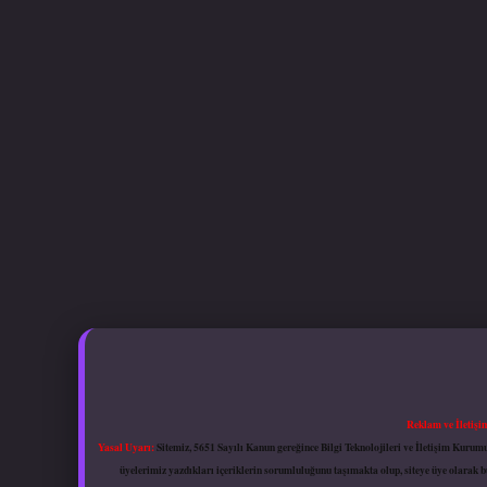
Reklam ve İletişi
Yasal Uyarı:
Sitemiz, 5651 Sayılı Kanun gereğince Bilgi Teknolojileri ve İletişim Kuru
üyelerimiz yazdıkları içeriklerin sorumluluğunu taşımakta olup, siteye üye olarak bu