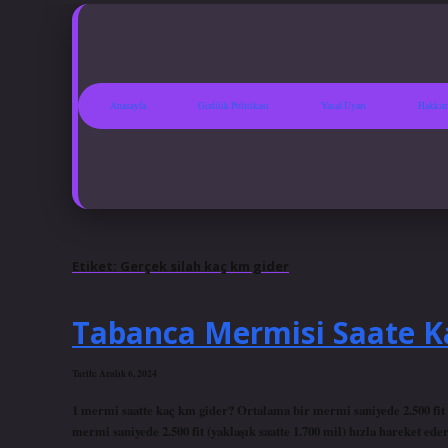
Anasayfa
Gizlilik Politikası
Yasal Uyarı
Hakkım
Etiket:
Gerçek silah kaç km gider
Tabanca Mermisi Saate K
Tarih: Aralık 6, 2024
1 mermi saatte kaç km gider? Ortalama bir mermi saniyede 2.500 fit (
mermi saniyede 2.500 fit (yaklaşık saatte 1.700 mil) hızla hareket 