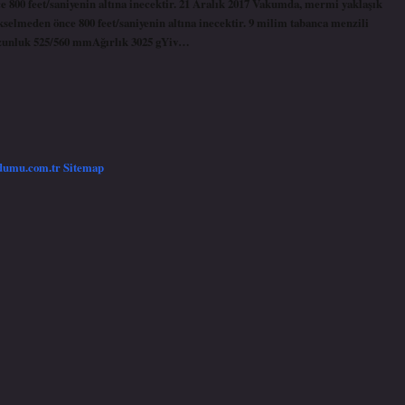
e 800 feet/saniyenin altına inecektir. 21 Aralık 2017 Vakumda, mermi yaklaşık
kselmeden önce 800 feet/saniyenin altına inecektir. 9 milim tabanca menzili
zunluk 525/560 mmAğırlık 3025 gYiv…
/dumu.com.tr
Sitemap