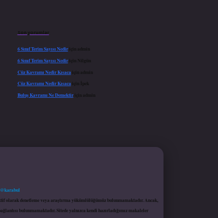
Son yorumlar
6 Sınıf Terim Sayısı Nedir
için
admin
6 Sınıf Terim Sayısı Nedir
için
Nilgün
Cüz Kavramı Nedir Kısaca
için
admin
Cüz Kavramı Nedir Kısaca
için
İpek
Buluş Kavramı Ne Demektir
için
admin
 @karabul
proaktif olarak denetleme veya araştırma yükümlülüğümüz bulunmamaktadır. Ancak,
r bağlantısı bulunmamaktadır. Sitede yalnızca kendi hazırladığımız makaleler