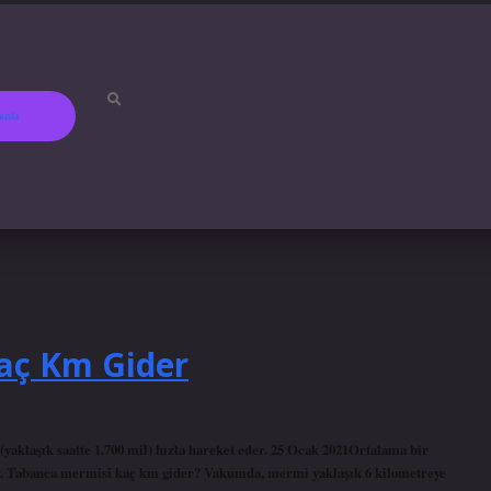
ızda
aç Km Gider
yaklaşık saatte 1.700 mil) hızla hareket eder. 25 Ocak 2021Ortalama bir
eder. Tabanca mermisi kaç km gider? Vakumda, mermi yaklaşık 6 kilometreye