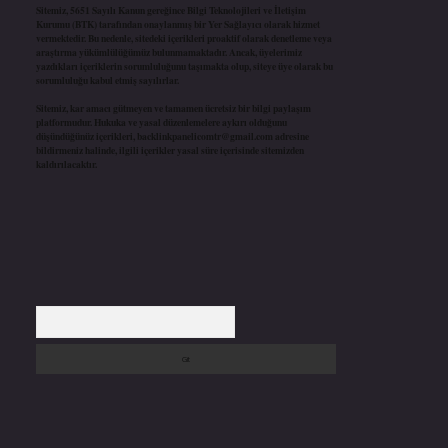
Sitemiz, 5651 Sayılı Kanun gereğince Bilgi Teknolojileri ve İletişim
Kurumu (BTK) tarafından onaylanmış bir Yer Sağlayıcı olarak hizmet
vermektedir. Bu nedenle, sitedeki içerikleri proaktif olarak denetleme veya
araştırma yükümlülüğümüz bulunmamaktadır. Ancak, üyelerimiz
yazdıkları içeriklerin sorumluluğunu taşımakta olup, siteye üye olarak bu
sorumluluğu kabul etmiş sayılırlar.
Sitemiz, kar amacı gütmeyen ve tamamen ücretsiz bir bilgi paylaşım
platformudur. Hukuka ve yasal düzenlemelere aykırı olduğunu
düşündüğünüz içerikleri,
backlinkpanelicomtr@gmail.com
adresine
bildirmeniz halinde, ilgili içerikler yasal süre içerisinde sitemizden
kaldırılacaktır.
Arama