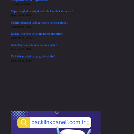
Ağustos 4, 2026
Tüpler bağlıyken doğal yollarla hamile kalınır mı ?
Temmuz 30, 2026
Yaşlılar için akıl sağlığı raporu nereden alınır ?
Temmuz 25, 2026
Kişisel koruyucu donanım neden önemlidir ?
Temmuz 25, 2026
Basketbolda 6. adam ne anlama gelir ?
Temmuz 21, 2026
Yeni Söz gazetesi hangi gruba aittir ?
Temmuz 15, 2026