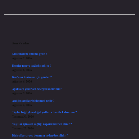
Sidebar
Son Yazılar
Müstahsil ne anlama gelir ?
Ağustos 7, 2026
Esenler nereye bağlıdır adliye ?
Ağustos 6, 2026
Kur’an-ı Kerim ne için gönder ?
Ağustos 6, 2026
Ayakkabı yıkarken deterjan konur mu ?
Ağustos 5, 2026
Antijen-antikor birleşmesi nedir ?
Ağustos 4, 2026
Tüpler bağlıyken doğal yollarla hamile kalınır mı ?
Temmuz 30, 2026
Yaşlılar için akıl sağlığı raporu nereden alınır ?
Temmuz 25, 2026
Kişisel koruyucu donanım neden önemlidir ?