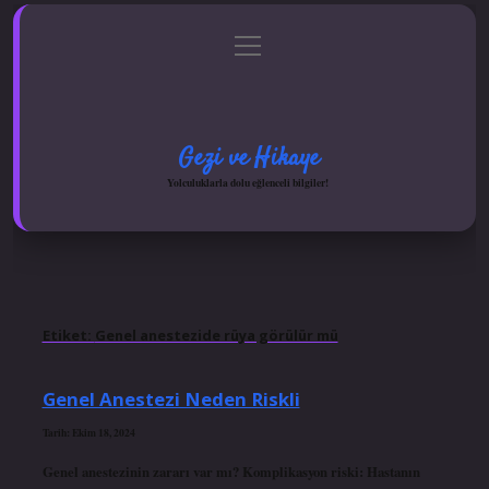
menüyü
Anasayfa
Gizlilik Politikası
Yasal Uyarı
aç
Hakkımızda
Gezi ve Hikaye
Yolculuklarla dolu eğlenceli bilgiler!
Etiket:
Genel anestezide rüya görülür mü
Genel Anestezi Neden Riskli
Tarih: Ekim 18, 2024
Genel anestezinin zararı var mı? Komplikasyon riski: Hastanın