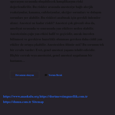
operasyon sırasında oluşabilecek komplikasyon riski
değerlendirilir. Bu riskler arasında anesteziye bağlı alerjik
reaksiyonlar, kanama, enfeksiyonlar, akciğer sorunları ve dolaşım
sorunları yer alabilir. Bu riskleri azaltmak için gerekli önlemler
alınır. Anestezi ne kadar riskli? Anestezi çok güvenli olsa da,
ameliyat sırasında ve sonrasında yan etkilere neden olabilir.
Anestezinin çoğu yan etkisi hafif ve geçicidir, ancak önceden
bilinmesi ve gerekirse hazırlıklı olunması gereken daha ciddi yan
etkiler de ortaya çıkabilir. Anesteziden ölünür mü? Bu sorunun tek
bir cevabı vardır: Evet, genel anestezi yaşamı tehdit edicidir.
Hiçbir cerrah veya anestezist, genel anestezi uygulanan bir
hastanın…
Genel
Devamını okuyun
Yorum Bırak
Anestezi
Neden
Riskli
https://www.anaokulu.org
https://dortmevsimguzellik.com.tr
https://dumu.com.tr
Sitemap