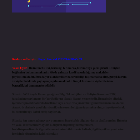
Reklam ve İletişim:
Skype: live:.cid.575569c608265c69
Yasal Uyarı:
Bu internet sitesi, herhangi bir marka, kurum veya şahıs şirketi ile hiçbir
bağlantısı bulunmamaktadır. Sitede yalnızca kendi hazırladığımız makaleler
paylaşılmaktadır. Burada yer alan içerikler haber niteliği taşımamakta olup, gerçek kurum
ve kişiler hakkında paylaşım yapılmamaktadır. Gerçek kurum ve kişiler ile isim
benzerlikleri tamamen tesadüfidir.
Sitemiz, 5651 Sayılı Kanun gereğince Bilgi Teknolojileri ve İletişim Kurumu (BTK)
tarafından onaylanmış bir Yer Sağlayıcı olarak hizmet vermektedir. Bu nedenle, sitedeki
içerikleri proaktif olarak denetleme veya araştırma yükümlülüğümüz bulunmamaktadır.
Ancak, üyelerimiz yazdıkları içeriklerin sorumluluğunu taşımakta olup, siteye üye olarak
bu sorumluluğu kabul etmiş sayılırlar.
Sitemiz, kar amacı gütmeyen ve tamamen ücretsiz bir bilgi paylaşım platformudur. Hukuka
ve yasal düzenlemelere aykırı olduğunu düşündüğünüz içerikleri,
backlinkpanelicomtr@gmail.com
adresine bildirmeniz halinde, ilgili içerikler yasal süre
içerisinde sitemizden kaldırılacaktır.