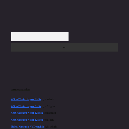
Arama
Son yorumlar
6 Sınıf Terim Sayısı Nedir
için
admin
6 Sınıf Terim Sayısı Nedir
için
Nilgün
Cüz Kavramı Nedir Kısaca
için
admin
Cüz Kavramı Nedir Kısaca
için
İpek
Buluş Kavramı Ne Demektir
için
admin