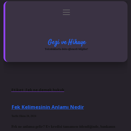
menüyü
Anasayfa
Gizlilik Politikası
Yasal Uyarı
aç
Hakkımızda
Gezi ve Hikaye
Yolculuklarla dolu eğlenceli bilgiler!
Etiket:
Fek ne demek hukuk
Fek Kelimesinin Anlamı Nedir
Tarih: Ekim 28, 2024
Fek ne anlama gelir? Ev kredisi tamamen ödendiğinde, bankanın