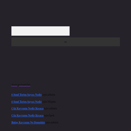
Arama
Son yorumlar
6 Sınıf Terim Sayısı Nedir
için
admin
6 Sınıf Terim Sayısı Nedir
için
Nilgün
Cüz Kavramı Nedir Kısaca
için
admin
Cüz Kavramı Nedir Kısaca
için
İpek
Buluş Kavramı Ne Demektir
için
admin