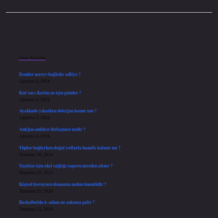
Sidebar
Son Yazılar
Esenler nereye bağlıdır adliye ?
Ağustos 6, 2026
Kur’an-ı Kerim ne için gönder ?
Ağustos 6, 2026
Ayakkabı yıkarken deterjan konur mu ?
Ağustos 5, 2026
Antijen-antikor birleşmesi nedir ?
Ağustos 4, 2026
Tüpler bağlıyken doğal yollarla hamile kalınır mı ?
Temmuz 30, 2026
Yaşlılar için akıl sağlığı raporu nereden alınır ?
Temmuz 25, 2026
Kişisel koruyucu donanım neden önemlidir ?
Temmuz 25, 2026
Basketbolda 6. adam ne anlama gelir ?
Temmuz 21, 2026