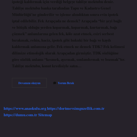
ipoteği kaldırmak için verdiği belgeye tahliye mektubu denir.
Tahliye mektubu banka tarafından Tapu ve Kadastro Genel
Müdürlüğü’ne gönderilir ve işleme alındıktan sonra evin ipotek
iptal edilebilir. Fek Arapçada ne demek? Arapçada “bir şeyi bağlı
ve bitişik olduğu yerden koparmak, koparmak, kurtarmak, bağı
çözmek” anlamlarına gelen fek, köle azat etmek, esiri serbest
bırakmak, rehin, haciz, ipotek gibi hukuki bir bağı ve kaydı
kaldırmak anlamına gelir. Fek etmek ne demek TDK? Fek kelimesi
dilimize etimolojik olarak Arapçadan girmiştir. TDK sözlüğüne
göre sözlük anlamı “kesmek, ayırmak, sonlandırmak ve bozmak”tır.
Tahliye mektubu, konut kredisiyle satın…
Fek
Devamını okuyun
Yorum Bırak
Kelimesinin
Anlamı
Nedir
https://www.anaokulu.org
https://dortmevsimguzellik.com.tr
https://dumu.com.tr
Sitemap