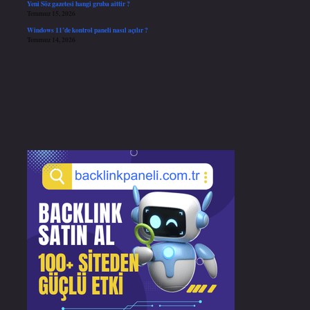
Yeni Söz gazetesi hangi gruba aittir ?
Temmuz 15, 2026
Windows 11’de kontrol paneli nasıl açılır ?
Temmuz 14, 2026