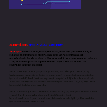
Reklam ve İletişim:
Skype: live:.cid.575569c608265c69
Yasal Uyarı:
Bu internet sitesi, herhangi bir marka, kurum veya şahıs şirketi ile hiçbir
bağlantısı bulunmamaktadır. Sitede yalnızca kendi hazırladığımız makaleler
paylaşılmaktadır. Burada yer alan içerikler haber niteliği taşımamakta olup, gerçek kurum
ve kişiler hakkında paylaşım yapılmamaktadır. Gerçek kurum ve kişiler ile isim
benzerlikleri tamamen tesadüfidir.
Sitemiz, 5651 Sayılı Kanun gereğince Bilgi Teknolojileri ve İletişim Kurumu (BTK)
tarafından onaylanmış bir Yer Sağlayıcı olarak hizmet vermektedir. Bu nedenle, sitedeki
içerikleri proaktif olarak denetleme veya araştırma yükümlülüğümüz bulunmamaktadır.
Ancak, üyelerimiz yazdıkları içeriklerin sorumluluğunu taşımakta olup, siteye üye olarak
bu sorumluluğu kabul etmiş sayılırlar.
Sitemiz, kar amacı gütmeyen ve tamamen ücretsiz bir bilgi paylaşım platformudur. Hukuka
ve yasal düzenlemelere aykırı olduğunu düşündüğünüz içerikleri,
backlinkpanelicomtr@gmail.com
adresine bildirmeniz halinde, ilgili içerikler yasal süre
içerisinde sitemizden kaldırılacaktır.