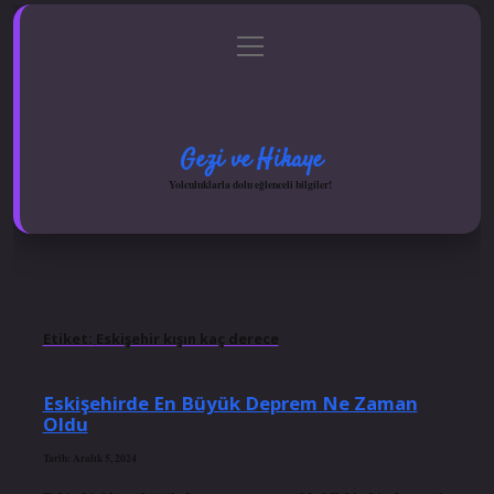
menüyü
Anasayfa
Gizlilik Politikası
Yasal Uyarı
aç
Hakkımızda
Gezi ve Hikaye
Yolculuklarla dolu eğlenceli bilgiler!
Etiket:
Eskişehir kışın kaç derece
Eskişehirde En Büyük Deprem Ne Zaman
Oldu
Tarih: Aralık 5, 2024