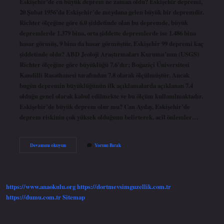
Eskişehir’de en büyük deprem ne zaman oldu? Eskişehir depremi,
20 Şubat 1956’da Eskişehir’de meydana gelen büyük bir depremdir.
Richter ölçeğine göre 6.0 şiddetinde olan bu depremde, büyük
depremlerde 1.379 bina, orta şiddette depremlerde ise 1.486 bina
hasar görmüş, 9 bina da hasar görmüştür. Eskişehir 99 depremi kaç
şiddetinde oldu? ABD Jeoloji Araştırmaları Kurumu’nun (USGS)
Richter ölçeğine göre büyüklüğü 7.6’dır; Boğaziçi Üniversitesi
Kandilli Rasathanesi tarafından 7.8 olarak ölçülmüştür. Ancak
bugün depremin büyüklüğünün ilk açıklamalarda açıklanan 7.4
olduğu genel olarak kabul edilmekte ve bu ölçüm kullanılmaktadır.
Eskişehir’de büyük deprem olur mu? Can Ayday, Eskişehir’de
deprem riskinin çok yüksek olduğunu belirterek, acil önlemler…
Eskişehirde
Devamını okuyun
Yorum Bırak
En
Büyük
Deprem
Ne
Zaman
https://www.anaokulu.org
https://dortmevsimguzellik.com.tr
Oldu
https://dumu.com.tr
Sitemap