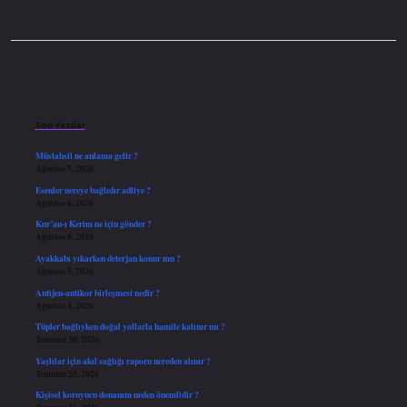
Sidebar
Son Yazılar
Müstahsil ne anlama gelir ?
Ağustos 7, 2026
Esenler nereye bağlıdır adliye ?
Ağustos 6, 2026
Kur’an-ı Kerim ne için gönder ?
Ağustos 6, 2026
Ayakkabı yıkarken deterjan konur mu ?
Ağustos 5, 2026
Antijen-antikor birleşmesi nedir ?
Ağustos 4, 2026
Tüpler bağlıyken doğal yollarla hamile kalınır mı ?
Temmuz 30, 2026
Yaşlılar için akıl sağlığı raporu nereden alınır ?
Temmuz 25, 2026
Kişisel koruyucu donanım neden önemlidir ?