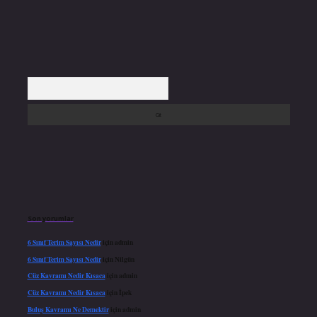
Arama
Son yorumlar
6 Sınıf Terim Sayısı Nedir
için
admin
6 Sınıf Terim Sayısı Nedir
için
Nilgün
Cüz Kavramı Nedir Kısaca
için
admin
Cüz Kavramı Nedir Kısaca
için
İpek
Buluş Kavramı Ne Demektir
için
admin