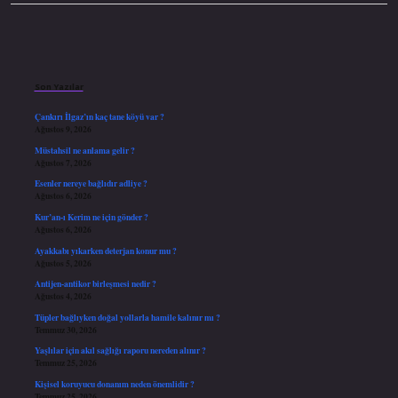
Sidebar
Son Yazılar
Çankırı İlgaz’ın kaç tane köyü var ?
Ağustos 9, 2026
Müstahsil ne anlama gelir ?
Ağustos 7, 2026
Esenler nereye bağlıdır adliye ?
Ağustos 6, 2026
Kur’an-ı Kerim ne için gönder ?
Ağustos 6, 2026
Ayakkabı yıkarken deterjan konur mu ?
Ağustos 5, 2026
Antijen-antikor birleşmesi nedir ?
Ağustos 4, 2026
Tüpler bağlıyken doğal yollarla hamile kalınır mı ?
Temmuz 30, 2026
Yaşlılar için akıl sağlığı raporu nereden alınır ?
Temmuz 25, 2026
Kişisel koruyucu donanım neden önemlidir ?
Temmuz 25, 2026