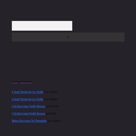
Arama
Son yorumlar
6 Sınıf Terim Sayısı Nedir
için
admin
6 Sınıf Terim Sayısı Nedir
için
Nilgün
Cüz Kavramı Nedir Kısaca
için
admin
Cüz Kavramı Nedir Kısaca
için
İpek
Buluş Kavramı Ne Demektir
için
admin