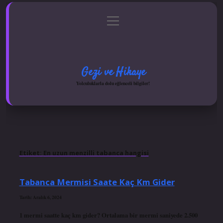
menüyü
Anasayfa
Gizlilik Politikası
Yasal Uyarı
aç
Hakkımızda
Gezi ve Hikaye
Yolculuklarla dolu eğlenceli bilgiler!
Etiket:
En uzun menzilli tabanca hangisi
Tabanca Mermisi Saate Kaç Km Gider
Tarih: Aralık 6, 2024
1 mermi saatte kaç km gider? Ortalama bir mermi saniyede 2.500