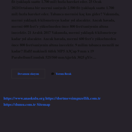
fit (yaklaşık saatte 1.700 mil) hızla hareket eder. 25 Ocak
2021Ortalama bir mermi saniyede 2.500 fit (yaklaşık saatte 1.700
mil) hızla hareket eder. Tabanca mermisi kaç km gider? Vakumda,
mermi yaklaşık 6 kilometreye kadar yol alacaktır. Ancak havada,
mermi 600 feet’e yükselmeden önce 800 feet/saniyenin altına
inecektir. 21 Aralık 2017 Vakumda, mermi yaklaşık 6 kilometreye
kadar yol alacaktır. Ancak havada, mermi 600 feet’e yükselmeden
önce 800 feet/saniyenin altına inecektir. 9 milim tabanca menzili ne
kadar? Hafif makineli tüfek MP5 A3Çap 9 mm x 19
ParabellumUzunluk 525/560 mmAğırlık 3025 gYiv…
Tabanca
Devamını okuyun
Yorum Bırak
Mermisi
Saate
Kaç
Km
Gider
https://www.anaokulu.org
https://dortmevsimguzellik.com.tr
https://dumu.com.tr
Sitemap