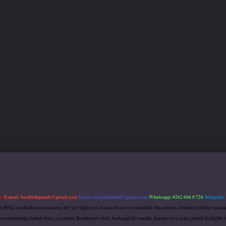
m:
E-mail:
backlinkpaneli@gmail.com
Teams:
forumhizmeti@gmail.com
Whatsapp: 0262 606 0 726
Telegram:
mu (BTK) tarafından onaylanmış bir Yer Sağlayıcı olarak hizmet vermektedir. Bu nedenle, sitedeki içerikleri 
 sorumluluğu kabul etmiş sayılırlar. Bu internet sitesi, herhangi bir marka, kurum veya şahıs şirketi ile hiçbi