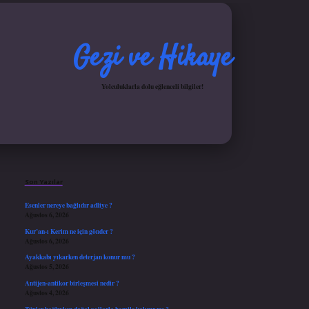
Gezi ve Hikaye
Yolculuklarla dolu eğlenceli bilgiler!
Sidebar
iş yap
ilbet.online
Betexper giriş adresi güncellendi
betexper.xyz
hiltonbet güncel gir
Son Yazılar
Esenler nereye bağlıdır adliye ?
Ağustos 6, 2026
Kur’an-ı Kerim ne için gönder ?
Ağustos 6, 2026
Ayakkabı yıkarken deterjan konur mu ?
Ağustos 5, 2026
Antijen-antikor birleşmesi nedir ?
Ağustos 4, 2026
Tüpler bağlıyken doğal yollarla hamile kalınır mı ?