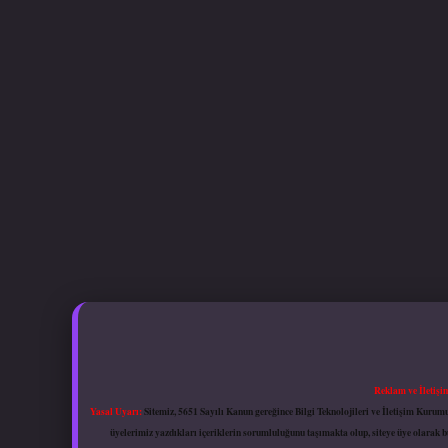
Reklam ve İletişi
Yasal Uyarı:
Sitemiz, 5651 Sayılı Kanun gereğince Bilgi Teknolojileri ve İletişim Kuru
üyelerimiz yazdıkları içeriklerin sorumluluğunu taşımakta olup, siteye üye olarak bu