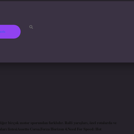
ızda
betci
hiltonbet
ilbet gir
diğer birçok motor sporundan farklıdır. Ralli yarışları, özel rotalarda ve
unları listesiAssetto Corsa.Forza Horizon 4.Need For Speed: Hot