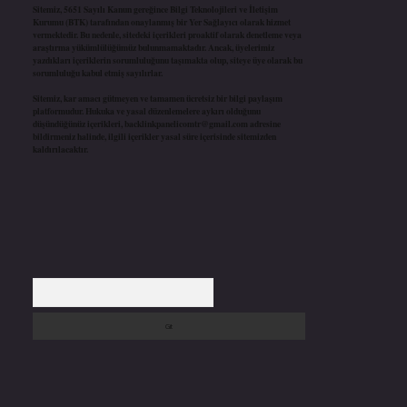
Sitemiz, 5651 Sayılı Kanun gereğince Bilgi Teknolojileri ve İletişim
Kurumu (BTK) tarafından onaylanmış bir Yer Sağlayıcı olarak hizmet
vermektedir. Bu nedenle, sitedeki içerikleri proaktif olarak denetleme veya
araştırma yükümlülüğümüz bulunmamaktadır. Ancak, üyelerimiz
yazdıkları içeriklerin sorumluluğunu taşımakta olup, siteye üye olarak bu
sorumluluğu kabul etmiş sayılırlar.
Sitemiz, kar amacı gütmeyen ve tamamen ücretsiz bir bilgi paylaşım
platformudur. Hukuka ve yasal düzenlemelere aykırı olduğunu
düşündüğünüz içerikleri,
backlinkpanelicomtr@gmail.com
adresine
bildirmeniz halinde, ilgili içerikler yasal süre içerisinde sitemizden
kaldırılacaktır.
Arama