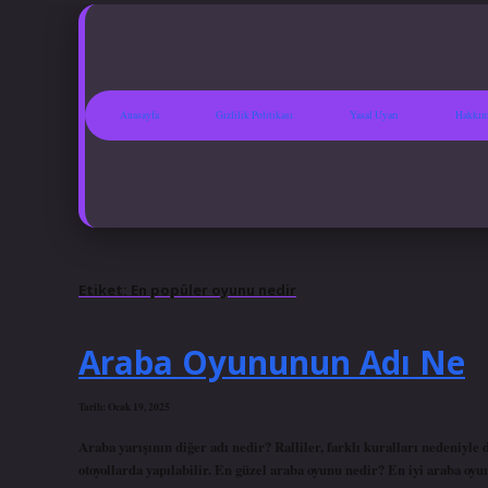
Anasayfa
Gizlilik Politikası
Yasal Uyarı
Hakkım
Etiket:
En popüler oyunu nedir
Araba Oyununun Adı Ne
Tarih: Ocak 19, 2025
Araba yarışının diğer adı nedir? Ralliler, farklı kuralları nedeniyle 
otoyollarda yapılabilir. En güzel araba oyunu nedir? En iyi araba oy