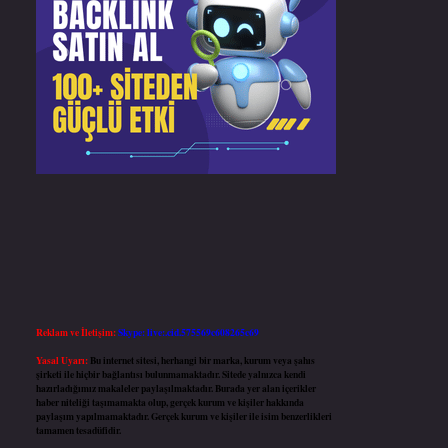
Reklam ve İletişim:
Skype: live:.cid.575569c608265c69
Yasal Uyarı:
Bu internet sitesi, herhangi bir marka, kurum veya şahıs
şirketi ile hiçbir bağlantısı bulunmamaktadır. Sitede yalnızca kendi
hazırladığımız makaleler paylaşılmaktadır. Burada yer alan içerikler
haber niteliği taşımamakta olup, gerçek kurum ve kişiler hakkında
paylaşım yapılmamaktadır. Gerçek kurum ve kişiler ile isim benzerlikleri
tamamen tesadüfidir.