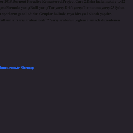
r 2018.Burnout Paradise Remastered.Project Cars 2.Daha fazla makale…•22
rışmaFormula yarışıRalli yarışıTur yarışıDrift yarışıTırmanma yarışı23 Şubat
 sporların genel adıdır. Gruplar halinde veya bireysel olarak yapılır.
ullanılır. Yarış arabası nedir? Yarış arabaları, eğlence amaçlı düzenlenen
/dumu.com.tr
Sitemap