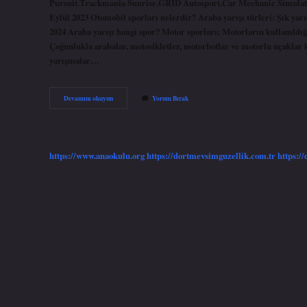
Pursuit.Trackmania Sunrise.GRID Autosport.Car Mechanic Simulato
Eylül 2023 Otomobil sporları nelerdir? Araba yarışı türleri: Şık ya
2024 Araba yarışı hangi spor? Motor sporları; Motorların kullanıldığı
Çoğunlukla arabalar, motosikletler, motorbotlar ve motorlu uçaklar k
yarışmalar…
Araba
Devamını okuyun
Yorum Bırak
Oyununun
Adı
Ne
https://www.anaokulu.org
https://dortmevsimguzellik.com.tr
https:/