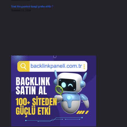
Yeni Söz gazetesi hangi gruba aittir ?
Temmuz 15, 2026