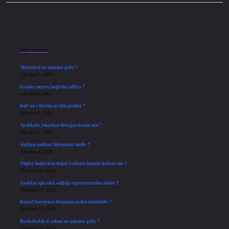
Sidebar
Son Yazılar
Müstahsil ne anlama gelir ?
Ağustos 7, 2026
Esenler nereye bağlıdır adliye ?
Ağustos 6, 2026
Kur’an-ı Kerim ne için gönder ?
Ağustos 6, 2026
Ayakkabı yıkarken deterjan konur mu ?
Ağustos 5, 2026
Antijen-antikor birleşmesi nedir ?
Ağustos 4, 2026
Tüpler bağlıyken doğal yollarla hamile kalınır mı ?
Temmuz 30, 2026
Yaşlılar için akıl sağlığı raporu nereden alınır ?
Temmuz 25, 2026
Kişisel koruyucu donanım neden önemlidir ?
Temmuz 25, 2026
Basketbolda 6. adam ne anlama gelir ?
Temmuz 21, 2026