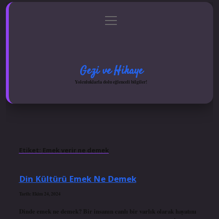
menüyü
Anasayfa
Gizlilik Politikası
Yasal Uyarı
aç
Hakkımızda
Gezi ve Hikaye
Yolculuklarla dolu eğlenceli bilgiler!
Etiket:
Emek verir ne demek
Din Kültürü Emek Ne Demek
Tarih: Ekim 24, 2024
Dinde emek ne demek? Bir insanın canlı bir varlık olarak hayatını