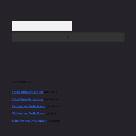
Arama
Son yorumlar
6 Sınıf Terim Sayısı Nedir
için
admin
6 Sınıf Terim Sayısı Nedir
için
Nilgün
Cüz Kavramı Nedir Kısaca
için
admin
Cüz Kavramı Nedir Kısaca
için
İpek
Buluş Kavramı Ne Demektir
için
admin