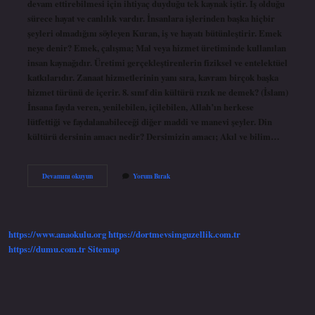
devam ettirebilmesi için ihtiyaç duyduğu tek kaynak iştir. İş olduğu
sürece hayat ve canlılık vardır. İnsanlara işlerinden başka hiçbir
şeyleri olmadığını söyleyen Kuran, iş ve hayatı bütünleştirir. Emek
neye denir? Emek, çalışma; Mal veya hizmet üretiminde kullanılan
insan kaynağıdır. Üretimi gerçekleştirenlerin fiziksel ve entelektüel
katkılarıdır. Zanaat hizmetlerinin yanı sıra, kavram birçok başka
hizmet türünü de içerir. 8. sınıf din kültürü rızık ne demek? (İslam)
İnsana fayda veren, yenilebilen, içilebilen, Allah’ın herkese
lütfettiği ve faydalanabileceği diğer maddi ve manevi şeyler. Din
kültürü dersinin amacı nedir? Dersimizin amacı; Akıl ve bilim…
Din
Devamını okuyun
Yorum Bırak
Kültürü
Emek
Ne
Demek
https://www.anaokulu.org
https://dortmevsimguzellik.com.tr
https://dumu.com.tr
Sitemap