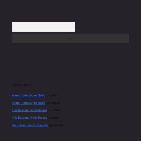
Arama
Son yorumlar
6 Sınıf Terim Sayısı Nedir
için
admin
6 Sınıf Terim Sayısı Nedir
için
Nilgün
Cüz Kavramı Nedir Kısaca
için
admin
Cüz Kavramı Nedir Kısaca
için
İpek
Buluş Kavramı Ne Demektir
için
admin