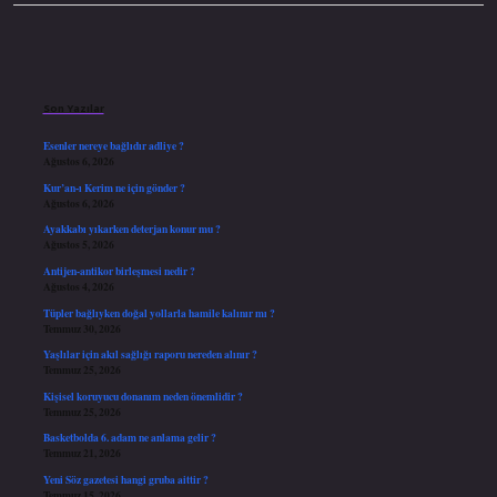
Sidebar
Son Yazılar
Esenler nereye bağlıdır adliye ?
Ağustos 6, 2026
Kur’an-ı Kerim ne için gönder ?
Ağustos 6, 2026
Ayakkabı yıkarken deterjan konur mu ?
Ağustos 5, 2026
Antijen-antikor birleşmesi nedir ?
Ağustos 4, 2026
Tüpler bağlıyken doğal yollarla hamile kalınır mı ?
Temmuz 30, 2026
Yaşlılar için akıl sağlığı raporu nereden alınır ?
Temmuz 25, 2026
Kişisel koruyucu donanım neden önemlidir ?
Temmuz 25, 2026
Basketbolda 6. adam ne anlama gelir ?
Temmuz 21, 2026
Yeni Söz gazetesi hangi gruba aittir ?
Temmuz 15, 2026