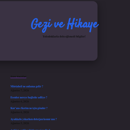
Gezi ve Hikaye
Yolculuklarla dolu eğlenceli bilgiler!
Sidebar
iş yap
ilbet.online
Betexper giriş adresi güncellendi
betexper.xyz
hiltonbet güncel gir
Son Yazılar
Müstahsil ne anlama gelir ?
Ağustos 7, 2026
Esenler nereye bağlıdır adliye ?
Ağustos 6, 2026
Kur’an-ı Kerim ne için gönder ?
Ağustos 6, 2026
Ayakkabı yıkarken deterjan konur mu ?
Ağustos 5, 2026
Antijen-antikor birleşmesi nedir ?