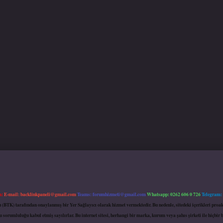
m:
E-mail:
backlinkpaneli@gmail.com
Teams:
forumhizmeti@gmail.com
Whatsapp: 0262 606 0 726
Telegram:
mu (BTK) tarafından onaylanmış bir Yer Sağlayıcı olarak hizmet vermektedir. Bu nedenle, sitedeki içerikleri 
 sorumluluğu kabul etmiş sayılırlar. Bu internet sitesi, herhangi bir marka, kurum veya şahıs şirketi ile hiçbi