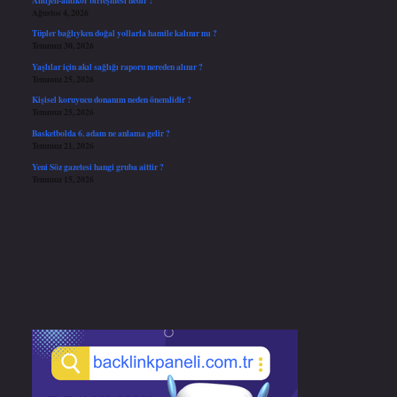
Ağustos 4, 2026
Tüpler bağlıyken doğal yollarla hamile kalınır mı ?
Temmuz 30, 2026
Yaşlılar için akıl sağlığı raporu nereden alınır ?
Temmuz 25, 2026
Kişisel koruyucu donanım neden önemlidir ?
Temmuz 25, 2026
Basketbolda 6. adam ne anlama gelir ?
Temmuz 21, 2026
Yeni Söz gazetesi hangi gruba aittir ?
Temmuz 15, 2026