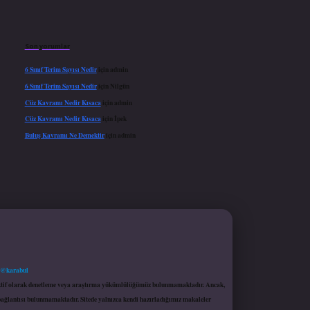
Son yorumlar
6 Sınıf Terim Sayısı Nedir
için
admin
6 Sınıf Terim Sayısı Nedir
için
Nilgün
Cüz Kavramı Nedir Kısaca
için
admin
Cüz Kavramı Nedir Kısaca
için
İpek
Buluş Kavramı Ne Demektir
için
admin
 @karabul
proaktif olarak denetleme veya araştırma yükümlülüğümüz bulunmamaktadır. Ancak,
r bağlantısı bulunmamaktadır. Sitede yalnızca kendi hazırladığımız makaleler