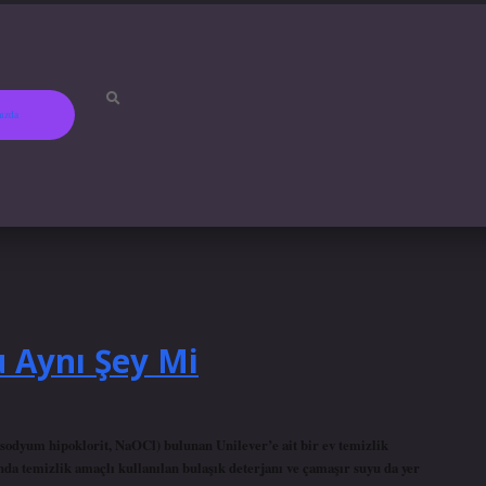
ızda
betci
hiltonbet
ilbet gir
 Aynı Şey Mi
sodyum hipoklorit, NaOCl) bulunan Unilever’e ait bir ev temizlik
da temizlik amaçlı kullanılan bulaşık deterjanı ve çamaşır suyu da yer