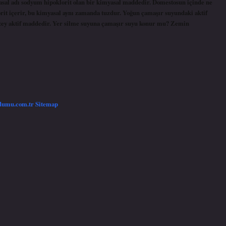
yasal adı sodyum hipoklorit olan bir kimyasal maddedir. Domestosun içinde ne
rit içerir, bu kimyasal aynı zamanda tuzdur. Yoğun çamaşır suyundaki aktif
yüzey aktif maddedir. Yer silme suyuna çamaşır suyu konur mu? Zemin
/dumu.com.tr
Sitemap