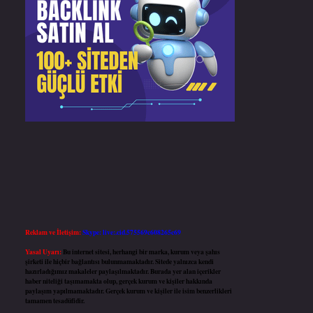
Reklam ve İletişim:
Skype: live:.cid.575569c608265c69
Yasal Uyarı:
Bu internet sitesi, herhangi bir marka, kurum veya şahıs
şirketi ile hiçbir bağlantısı bulunmamaktadır. Sitede yalnızca kendi
hazırladığımız makaleler paylaşılmaktadır. Burada yer alan içerikler
haber niteliği taşımamakta olup, gerçek kurum ve kişiler hakkında
paylaşım yapılmamaktadır. Gerçek kurum ve kişiler ile isim benzerlikleri
tamamen tesadüfidir.