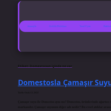
Anasayfa
Gizlilik Politikası
Yasal Uyarı
Hakkım
Etiket:
Domestosun içinde ne var
Domestosla Çamaşır Suyu
Tarih: Ocak 13, 2025
Çamaşır suyu ile Domestos aynı mı? Domestos, ürünlerinde ağartıcı (
markasıdır. Çamaşır suyunun diğer adı nedir? Bu evsel atıklar arasın