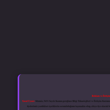
Reklam ve İletişi
Yasal Uyarı:
Sitemiz, 5651 Sayılı Kanun gereğince Bilgi Teknolojileri ve İletişim Kuru
üyelerimiz yazdıkları içeriklerin sorumluluğunu taşımakta olup, siteye üye olarak bu