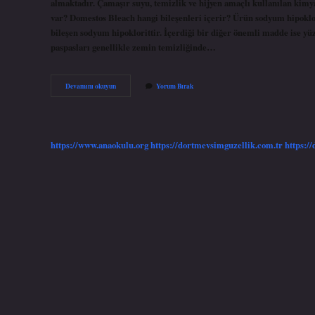
almaktadır. Çamaşır suyu, temizlik ve hijyen amaçlı kullanılan kim
var? Domestos Bleach hangi bileşenleri içerir? Ürün sodyum hipoklo
bileşen sodyum hipoklorittir. İçerdiği bir diğer önemli madde ise 
paspasları genellikle zemin temizliğinde…
Domestosla
Devamını okuyun
Yorum Bırak
Çamaşır
Suyu
Aynı
Şey
Mi
https://www.anaokulu.org
https://dortmevsimguzellik.com.tr
https:/