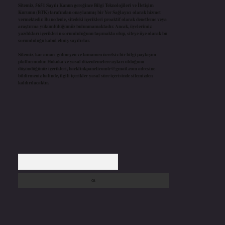
Sitemiz, 5651 Sayılı Kanun gereğince Bilgi Teknolojileri ve İletişim
Kurumu (BTK) tarafından onaylanmış bir Yer Sağlayıcı olarak hizmet
vermektedir. Bu nedenle, sitedeki içerikleri proaktif olarak denetleme veya
araştırma yükümlülüğümüz bulunmamaktadır. Ancak, üyelerimiz
yazdıkları içeriklerin sorumluluğunu taşımakta olup, siteye üye olarak bu
sorumluluğu kabul etmiş sayılırlar.
Sitemiz, kar amacı gütmeyen ve tamamen ücretsiz bir bilgi paylaşım
platformudur. Hukuka ve yasal düzenlemelere aykırı olduğunu
düşündüğünüz içerikleri,
backlinkpanelicomtr@gmail.com
adresine
bildirmeniz halinde, ilgili içerikler yasal süre içerisinde sitemizden
kaldırılacaktır.
Arama