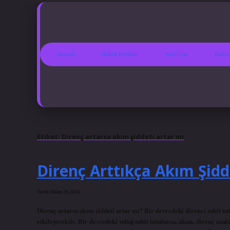
Anasayfa
Gizlilik Politikası
Yasal Uyarı
Hakkım
Etiket:
Direnç artarsa akım şiddeti artar mı
Direnç Arttıkça Akım Şidd
Tarih: Ekim 20, 2024
Direnç artarsa akım şiddeti artar mı? Bir devredeki direnci sabit tu
etkileyecektir. Bir devredeki voltaj sabit tutulursa, akım, direnç aza