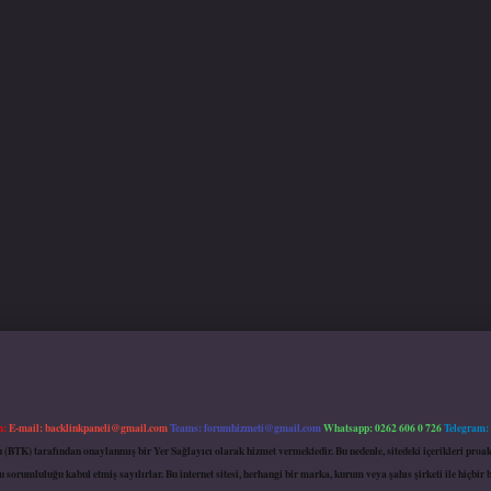
m:
E-mail:
backlinkpaneli@gmail.com
Teams:
forumhizmeti@gmail.com
Whatsapp: 0262 606 0 726
Telegram:
mu (BTK) tarafından onaylanmış bir Yer Sağlayıcı olarak hizmet vermektedir. Bu nedenle, sitedeki içerikleri 
 sorumluluğu kabul etmiş sayılırlar. Bu internet sitesi, herhangi bir marka, kurum veya şahıs şirketi ile hiçbi