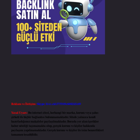
Reklam ve İletişim:
Skype: live:.cid.575569c608265c69
Yasal Uyarı:
Bu internet sitesi, herhangi bir marka, kurum veya şahıs
şirketi ile hiçbir bağlantısı bulunmamaktadır. Sitede yalnızca kendi
hazırladığımız makaleler paylaşılmaktadır. Burada yer alan içerikler
haber niteliği taşımamakta olup, gerçek kurum ve kişiler hakkında
paylaşım yapılmamaktadır. Gerçek kurum ve kişiler ile isim benzerlikleri
tamamen tesadüfidir.