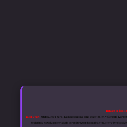
Reklam ve İletişi
Yasal Uyarı:
Sitemiz, 5651 Sayılı Kanun gereğince Bilgi Teknolojileri ve İletişim Kuru
üyelerimiz yazdıkları içeriklerin sorumluluğunu taşımakta olup, siteye üye olarak bu