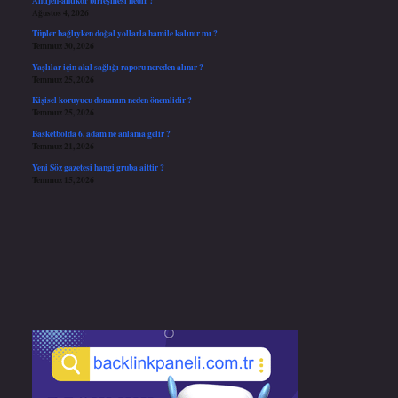
Ağustos 4, 2026
Tüpler bağlıyken doğal yollarla hamile kalınır mı ?
Temmuz 30, 2026
Yaşlılar için akıl sağlığı raporu nereden alınır ?
Temmuz 25, 2026
Kişisel koruyucu donanım neden önemlidir ?
Temmuz 25, 2026
Basketbolda 6. adam ne anlama gelir ?
Temmuz 21, 2026
Yeni Söz gazetesi hangi gruba aittir ?
Temmuz 15, 2026