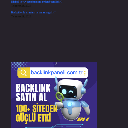
Kişisel koruyucu donanım neden önemlidir ?
Temmuz 25, 2026
Basketbolda 6. adam ne anlama gelir ?
Temmuz 21, 2026