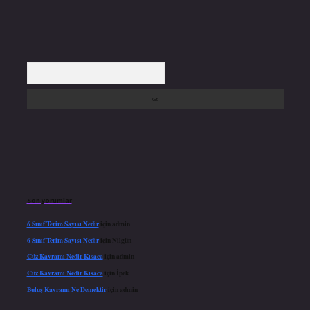
Arama
Son yorumlar
6 Sınıf Terim Sayısı Nedir
için
admin
6 Sınıf Terim Sayısı Nedir
için
Nilgün
Cüz Kavramı Nedir Kısaca
için
admin
Cüz Kavramı Nedir Kısaca
için
İpek
Buluş Kavramı Ne Demektir
için
admin