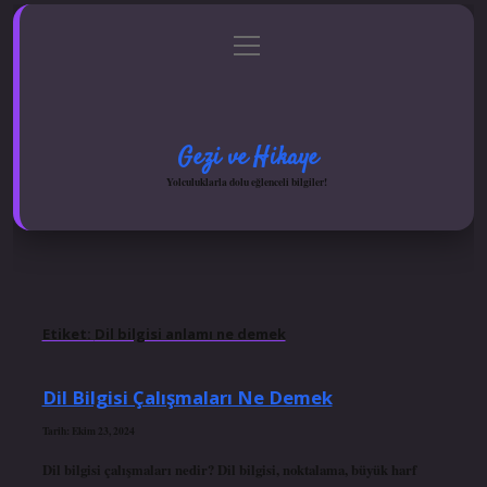
menüyü
Anasayfa
Gizlilik Politikası
Yasal Uyarı
aç
Hakkımızda
Gezi ve Hikaye
Yolculuklarla dolu eğlenceli bilgiler!
Etiket:
Dil bilgisi anlamı ne demek
Dil Bilgisi Çalışmaları Ne Demek
Tarih: Ekim 23, 2024
Dil bilgisi çalışmaları nedir? Dil bilgisi, noktalama, büyük harf