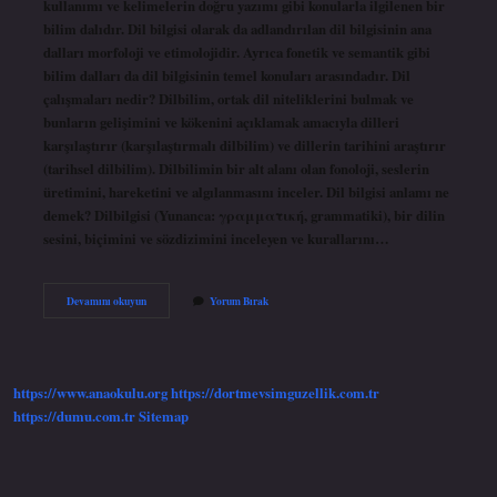
kullanımı ve kelimelerin doğru yazımı gibi konularla ilgilenen bir
bilim dalıdır. Dil bilgisi olarak da adlandırılan dil bilgisinin ana
dalları morfoloji ve etimolojidir. Ayrıca fonetik ve semantik gibi
bilim dalları da dil bilgisinin temel konuları arasındadır. Dil
çalışmaları nedir? Dilbilim, ortak dil niteliklerini bulmak ve
bunların gelişimini ve kökenini açıklamak amacıyla dilleri
karşılaştırır (karşılaştırmalı dilbilim) ve dillerin tarihini araştırır
(tarihsel dilbilim). Dilbilimin bir alt alanı olan fonoloji, seslerin
üretimini, hareketini ve algılanmasını inceler. Dil bilgisi anlamı ne
demek? Dilbilgisi (Yunanca: γραμματική, grammatiki), bir dilin
sesini, biçimini ve sözdizimini inceleyen ve kurallarını…
Dil
Devamını okuyun
Yorum Bırak
Bilgisi
Çalışmaları
Ne
Demek
https://www.anaokulu.org
https://dortmevsimguzellik.com.tr
https://dumu.com.tr
Sitemap