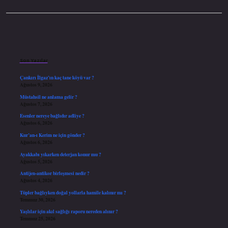
Sidebar
Son Yazılar
Çankırı İlgaz’ın kaç tane köyü var ?
Ağustos 9, 2026
Müstahsil ne anlama gelir ?
Ağustos 7, 2026
Esenler nereye bağlıdır adliye ?
Ağustos 6, 2026
Kur’an-ı Kerim ne için gönder ?
Ağustos 6, 2026
Ayakkabı yıkarken deterjan konur mu ?
Ağustos 5, 2026
Antijen-antikor birleşmesi nedir ?
Ağustos 4, 2026
Tüpler bağlıyken doğal yollarla hamile kalınır mı ?
Temmuz 30, 2026
Yaşlılar için akıl sağlığı raporu nereden alınır ?
Temmuz 25, 2026