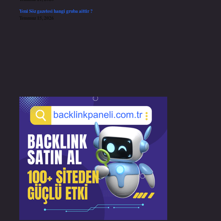
Yeni Söz gazetesi hangi gruba aittir ?
Temmuz 15, 2026