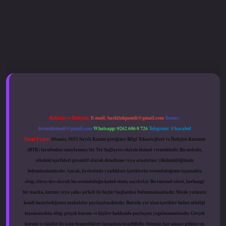
xyz
hiltonbet güncel giriş
Reklam ve İletişim:
E-mail:
backlinkpaneli@gmail.com
Teams:
forumhizmeti@gmail.com
Whatsapp: 0262 606 0 726
Telegram: @karabul
Yasal Uyarı:
Sitemiz, 5651 Sayılı Kanun gereğince Bilgi Teknolojileri ve İletişim Kurumu
(BTK) tarafından onaylanmış bir Yer Sağlayıcı olarak hizmet vermektedir. Bu nedenle,
sitedeki içerikleri proaktif olarak denetleme veya araştırma yükümlülüğümüz
bulunmamaktadır. Ancak, üyelerimiz yazdıkları içeriklerin sorumluluğunu taşımakta
olup, siteye üye olarak bu sorumluluğu kabul etmiş sayılırlar. Bu internet sitesi, herhangi
bir marka, kurum veya şahıs şirketi ile hiçbir bağlantısı bulunmamaktadır. Sitede yalnızca
kendi hazırladığımız makaleler paylaşılmaktadır. Burada yer alan içerikler haber niteliği
taşımamakta olup, gerçek kurum ve kişiler hakkında paylaşım yapılmamaktadır. Gerçek
kurum ve kişiler ile isim benzerlikleri tamamen tesadüfidir. Sitemiz, kar amacı gütmeyen