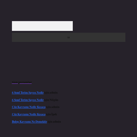
Arama
Son yorumlar
6 Sınıf Terim Sayısı Nedir
için
admin
6 Sınıf Terim Sayısı Nedir
için
Nilgün
Cüz Kavramı Nedir Kısaca
için
admin
Cüz Kavramı Nedir Kısaca
için
İpek
Buluş Kavramı Ne Demektir
için
admin