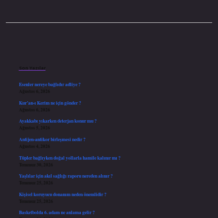
Sidebar
Son Yazılar
Esenler nereye bağlıdır adliye ?
Ağustos 6, 2026
Kur’an-ı Kerim ne için gönder ?
Ağustos 6, 2026
Ayakkabı yıkarken deterjan konur mu ?
Ağustos 5, 2026
Antijen-antikor birleşmesi nedir ?
Ağustos 4, 2026
Tüpler bağlıyken doğal yollarla hamile kalınır mı ?
Temmuz 30, 2026
Yaşlılar için akıl sağlığı raporu nereden alınır ?
Temmuz 25, 2026
Kişisel koruyucu donanım neden önemlidir ?
Temmuz 25, 2026
Basketbolda 6. adam ne anlama gelir ?