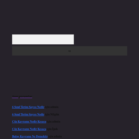
Arama
Son yorumlar
6 Sınıf Terim Sayısı Nedir
için
admin
6 Sınıf Terim Sayısı Nedir
için
Nilgün
Cüz Kavramı Nedir Kısaca
için
admin
Cüz Kavramı Nedir Kısaca
için
İpek
Buluş Kavramı Ne Demektir
için
admin