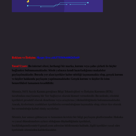
Reklam ve İletişim:
Skype: live:.cid.575569c608265c69
Yasal Uyarı:
Bu internet sitesi, herhangi bir marka, kurum veya şahıs şirketi ile hiçbir
bağlantısı bulunmamaktadır. Sitede yalnızca kendi hazırladığımız makaleler
paylaşılmaktadır. Burada yer alan içerikler haber niteliği taşımamakta olup, gerçek kurum
ve kişiler hakkında paylaşım yapılmamaktadır. Gerçek kurum ve kişiler ile isim
benzerlikleri tamamen tesadüfidir.
Sitemiz, 5651 Sayılı Kanun gereğince Bilgi Teknolojileri ve İletişim Kurumu (BTK)
tarafından onaylanmış bir Yer Sağlayıcı olarak hizmet vermektedir. Bu nedenle, sitedeki
içerikleri proaktif olarak denetleme veya araştırma yükümlülüğümüz bulunmamaktadır.
Ancak, üyelerimiz yazdıkları içeriklerin sorumluluğunu taşımakta olup, siteye üye olarak
bu sorumluluğu kabul etmiş sayılırlar.
Sitemiz, kar amacı gütmeyen ve tamamen ücretsiz bir bilgi paylaşım platformudur. Hukuka
ve yasal düzenlemelere aykırı olduğunu düşündüğünüz içerikleri,
backlinkpanelicomtr@gmail.com
adresine bildirmeniz halinde, ilgili içerikler yasal süre
içerisinde sitemizden kaldırılacaktır.