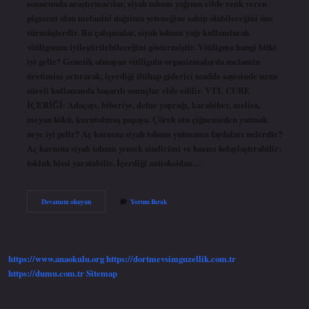
sonucunda araştırmacılar, siyah tohum yağının cilde renk veren
pigment olan melanini dağıtma yeteneğine sahip olabileceğini öne
sürmüşlerdir. Bu çalışmalar, siyah tohum yağı kullanılarak
vitiligonun iyileştirilebileceğini göstermiştir. Vitiligoya hangi bitki
iyi gelir? Genetik olmayan vitiligolu organizmalarda melamin
üretimini artırarak, içerdiği iltihap giderici madde sayesinde uzun
süreli kullanımda başarılı sonuçlar elde edilir. VTL CURE
İÇERİĞİ: Adaçayı, biberiye, defne yaprağı, karabiber, melisa,
meyan kökü, kurutulmuş papaya. Çörek otu çiğnemeden yutmak
neye iyi gelir? Aç karnına siyah tohum yutmanın faydaları nelerdir?
Aç karnına siyah tohum yemek sindirimi ve hazmı kolaylaştırabilir;
tokluk hissi yaratabilir. İçerdiği antioksidan…
Çörek
Devamını okuyun
Yorum Bırak
Otu
Yemek
Vitiligoya
Iyi
Gelir
https://www.anaokulu.org
https://dortmevsimguzellik.com.tr
Mi
https://dumu.com.tr
Sitemap