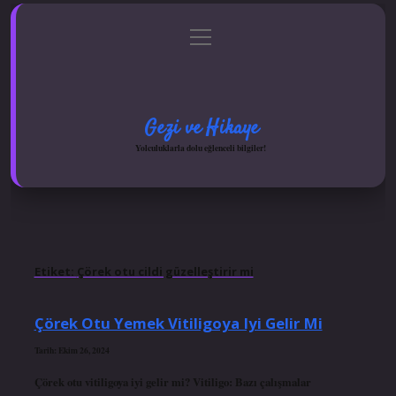
menüyü
Anasayfa
Gizlilik Politikası
Yasal Uyarı
aç
Hakkımızda
Gezi ve Hikaye
Yolculuklarla dolu eğlenceli bilgiler!
Etiket:
Çörek otu cildi güzelleştirir mi
Çörek Otu Yemek Vitiligoya Iyi Gelir Mi
Tarih: Ekim 26, 2024
Çörek otu vitiligoya iyi gelir mi? Vitiligo: Bazı çalışmalar