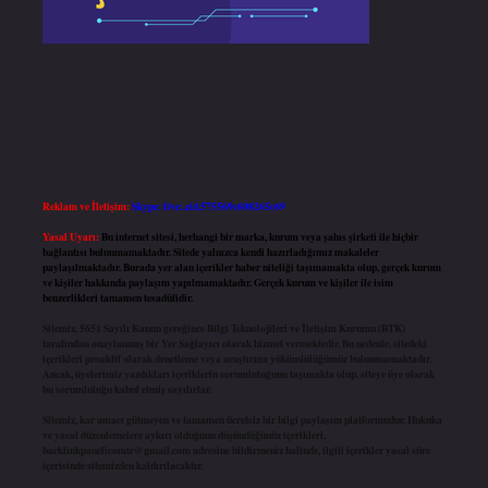
Reklam ve İletişim:
Skype: live:.cid.575569c608265c69
Yasal Uyarı:
Bu internet sitesi, herhangi bir marka, kurum veya şahıs şirketi ile hiçbir
bağlantısı bulunmamaktadır. Sitede yalnızca kendi hazırladığımız makaleler
paylaşılmaktadır. Burada yer alan içerikler haber niteliği taşımamakta olup, gerçek kurum
ve kişiler hakkında paylaşım yapılmamaktadır. Gerçek kurum ve kişiler ile isim
benzerlikleri tamamen tesadüfidir.
Sitemiz, 5651 Sayılı Kanun gereğince Bilgi Teknolojileri ve İletişim Kurumu (BTK)
tarafından onaylanmış bir Yer Sağlayıcı olarak hizmet vermektedir. Bu nedenle, sitedeki
içerikleri proaktif olarak denetleme veya araştırma yükümlülüğümüz bulunmamaktadır.
Ancak, üyelerimiz yazdıkları içeriklerin sorumluluğunu taşımakta olup, siteye üye olarak
bu sorumluluğu kabul etmiş sayılırlar.
Sitemiz, kar amacı gütmeyen ve tamamen ücretsiz bir bilgi paylaşım platformudur. Hukuka
ve yasal düzenlemelere aykırı olduğunu düşündüğünüz içerikleri,
backlinkpanelicomtr@gmail.com
adresine bildirmeniz halinde, ilgili içerikler yasal süre
içerisinde sitemizden kaldırılacaktır.