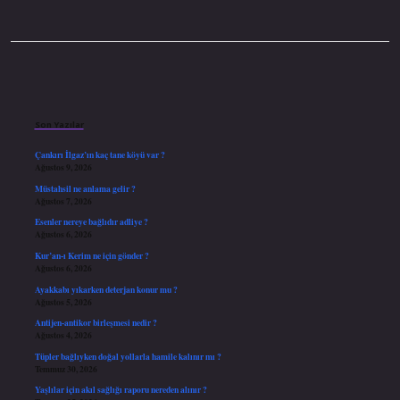
Sidebar
Son Yazılar
Çankırı İlgaz’ın kaç tane köyü var ?
Ağustos 9, 2026
Müstahsil ne anlama gelir ?
Ağustos 7, 2026
Esenler nereye bağlıdır adliye ?
Ağustos 6, 2026
Kur’an-ı Kerim ne için gönder ?
Ağustos 6, 2026
Ayakkabı yıkarken deterjan konur mu ?
Ağustos 5, 2026
Antijen-antikor birleşmesi nedir ?
Ağustos 4, 2026
Tüpler bağlıyken doğal yollarla hamile kalınır mı ?
Temmuz 30, 2026
Yaşlılar için akıl sağlığı raporu nereden alınır ?