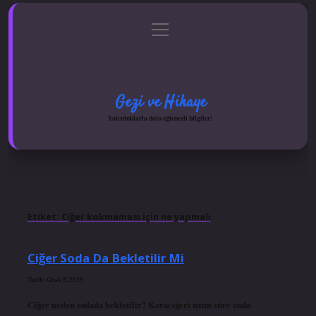
menüyü
Anasayfa
Gizlilik Politikası
Yasal Uyarı
aç
Hakkımızda
Gezi ve Hikaye
Yolculuklarla dolu eğlenceli bilgiler!
Etiket:
Ciğer kokmaması için ne yapmalı
Ciğer Soda Da Bekletilir Mi
Tarih: Ocak 5, 2025
Ciğer neden sodada bekletilir? Karaciğeri uzun süre suda