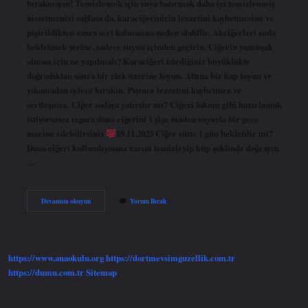
bırakmayın! Temizlemek için suya batırmak daha iyi temizlenmiş
hissetmenizi sağlasa da, karaciğerinizin lezzetini kaybetmesine ve
pişirildikten sonra sert kalmasına neden olabilir. Akciğerleri suda
bekletmek yerine, sadece suyun içinden geçirin. Ciğerin yumuşak
olması için ne yapılmalı? Karaciğeri istediğiniz büyüklükte
doğradıktan sonra bir elek üzerine koyun. Altına bir kap koyun ve
yıkamadan öylece bırakın. Pişince lezzetini kaybetmez ve
sertleşmez. Ciğer sodaya yatırılır mı? Ciğeri lokum gibi hazırlamak
istiyorsanız ızgara dana ciğerini 1 şişe maden suyuyla bir gece
marine edebilirsiniz
19.11.2023 Ciğer sütte 1 gün bekletilir mi?
Dana ciğeri kullandıysanız zarını temizleyip küp şeklinde doğrayın.
…
Ciğer
Devamını okuyun
Yorum Bırak
Soda
Da
Bekletilir
Mi
https://www.anaokulu.org
https://dortmevsimguzellik.com.tr
https://dumu.com.tr
Sitemap