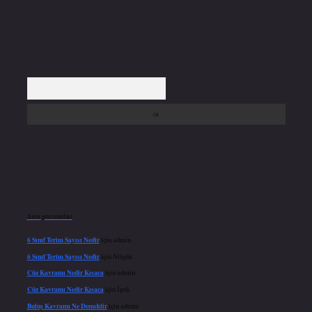
Arama
Son yorumlar
6 Sınıf Terim Sayısı Nedir
için
admin
6 Sınıf Terim Sayısı Nedir
için
Nilgün
Cüz Kavramı Nedir Kısaca
için
admin
Cüz Kavramı Nedir Kısaca
için
İpek
Buluş Kavramı Ne Demektir
için
admin