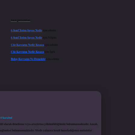
Son yorumlar
6 Sınıf Terim Sayısı Nedir
için
admin
6 Sınıf Terim Sayısı Nedir
için
Nilgün
Cüz Kavramı Nedir Kısaca
için
admin
Cüz Kavramı Nedir Kısaca
için
İpek
Buluş Kavramı Ne Demektir
için
admin
 @karabul
proaktif olarak denetleme veya araştırma yükümlülüğümüz bulunmamaktadır. Ancak,
r bağlantısı bulunmamaktadır. Sitede yalnızca kendi hazırladığımız makaleler