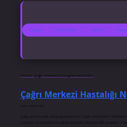
Anasayfa
Gizlilik Politikası
Yasal Uyarı
Hakkım
Etiket:
Çağrı merkezi maaşları ne kadar
Çağrı Merkezi Hastalığı N
Tarih: Aralık 8, 2024
Çağrı merkezinde çalışmak zararlı mı? Çağrı merkezleri “tehlikeli iş
yaratıyor ve çalışanların sağlığı üzerinde olumsuz etki yaratıyor. Çağrı