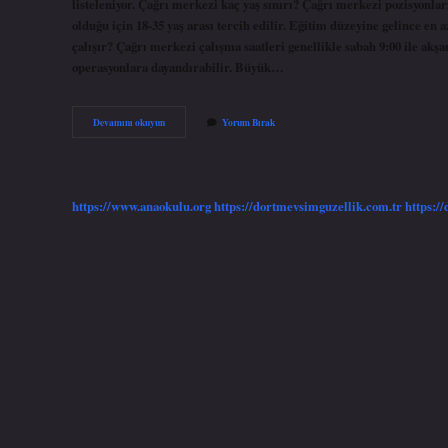
listeleniyor. Çağrı merkezi kaç yaş sınırı? Çağrı merkezi pozisyonları
olduğu için 18-35 yaş arası tercih edilir. Eğitim düzeyine gelince e
çalışır? Çağrı merkezi çalışma saatleri genellikle sabah 9:00 ile akşa
operasyonlara dayandırabilir. Büyük…
Çağrı
Devamını okuyun
Yorum Bırak
Merkezi
Hastalığı
Nedir
https://www.anaokulu.org
https://dortmevsimguzellik.com.tr
https:/