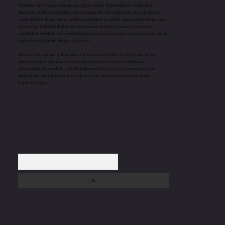
Sitemiz, 5651 Sayılı Kanun gereğince Bilgi Teknolojileri ve İletişim
Kurumu (BTK) tarafından onaylanmış bir Yer Sağlayıcı olarak hizmet
vermektedir. Bu nedenle, sitedeki içerikleri proaktif olarak denetleme veya
araştırma yükümlülüğümüz bulunmamaktadır. Ancak, üyelerimiz
yazdıkları içeriklerin sorumluluğunu taşımakta olup, siteye üye olarak bu
sorumluluğu kabul etmiş sayılırlar.
Sitemiz, kar amacı gütmeyen ve tamamen ücretsiz bir bilgi paylaşım
platformudur. Hukuka ve yasal düzenlemelere aykırı olduğunu
düşündüğünüz içerikleri,
backlinkpanelicomtr@gmail.com
adresine
bildirmeniz halinde, ilgili içerikler yasal süre içerisinde sitemizden
kaldırılacaktır.
Arama