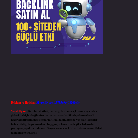
Reklam ve İletişim:
Skype: live:.cid.575569c608265c69
Yasal Uyarı:
Bu internet sitesi, herhangi bir marka, kurum veya şahıs
şirketi ile hiçbir bağlantısı bulunmamaktadır. Sitede yalnızca kendi
hazırladığımız makaleler paylaşılmaktadır. Burada yer alan içerikler
haber niteliği taşımamakta olup, gerçek kurum ve kişiler hakkında
paylaşım yapılmamaktadır. Gerçek kurum ve kişiler ile isim benzerlikleri
tamamen tesadüfidir.