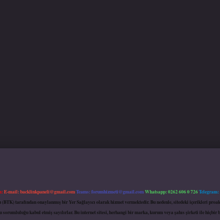
m:
E-mail:
backlinkpaneli@gmail.com
Teams:
forumhizmeti@gmail.com
Whatsapp: 0262 606 0 726
Telegram:
mu (BTK) tarafından onaylanmış bir Yer Sağlayıcı olarak hizmet vermektedir. Bu nedenle, sitedeki içerikleri 
 sorumluluğu kabul etmiş sayılırlar. Bu internet sitesi, herhangi bir marka, kurum veya şahıs şirketi ile hiçbi