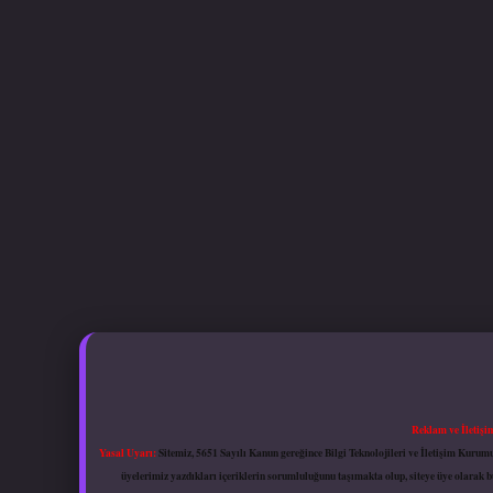
Reklam ve İletişi
Yasal Uyarı:
Sitemiz, 5651 Sayılı Kanun gereğince Bilgi Teknolojileri ve İletişim Kuru
üyelerimiz yazdıkları içeriklerin sorumluluğunu taşımakta olup, siteye üye olarak bu