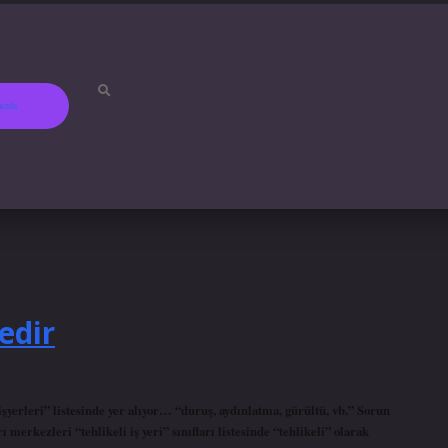
ızda
betci
hiltonbet
ilbet gir
edir
yerleri” listesinde yer alıyor… “duruş, aydınlatma, gürültü, vb.” Sorun
 merkezleri “tehlikeli iş yeri” sınıfları listesinde “tehlikeli” olarak