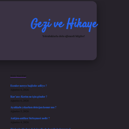
Gezi ve Hikaye
Yolculuklarla dolu eğlenceli bilgiler!
Sidebar
iş yap
ilbet.online
Betexper giriş adresi güncellendi
betexper.xyz
hiltonbet güncel gir
Son Yazılar
Esenler nereye bağlıdır adliye ?
Ağustos 6, 2026
Kur’an-ı Kerim ne için gönder ?
Ağustos 6, 2026
Ayakkabı yıkarken deterjan konur mu ?
Ağustos 5, 2026
Antijen-antikor birleşmesi nedir ?
Ağustos 4, 2026
Tüpler bağlıyken doğal yollarla hamile kalınır mı ?