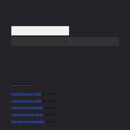
Arama
Son yorumlar
6 Sınıf Terim Sayısı Nedir
için
admin
6 Sınıf Terim Sayısı Nedir
için
Nilgün
Cüz Kavramı Nedir Kısaca
için
admin
Cüz Kavramı Nedir Kısaca
için
İpek
Buluş Kavramı Ne Demektir
için
admin