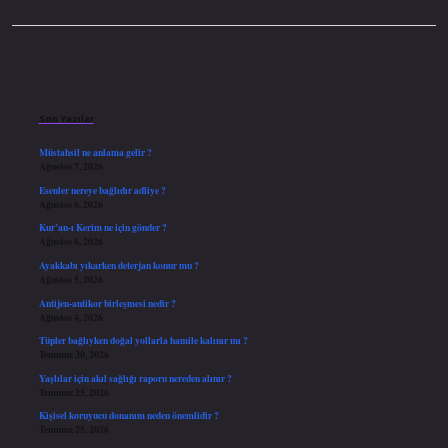
Sidebar
Son Yazılar
Müstahsil ne anlama gelir ?
Ağustos 7, 2026
Esenler nereye bağlıdır adliye ?
Ağustos 6, 2026
Kur’an-ı Kerim ne için gönder ?
Ağustos 6, 2026
Ayakkabı yıkarken deterjan konur mu ?
Ağustos 5, 2026
Antijen-antikor birleşmesi nedir ?
Ağustos 4, 2026
Tüpler bağlıyken doğal yollarla hamile kalınır mı ?
Temmuz 30, 2026
Yaşlılar için akıl sağlığı raporu nereden alınır ?
Temmuz 25, 2026
Kişisel koruyucu donanım neden önemlidir ?
Temmuz 25, 2026