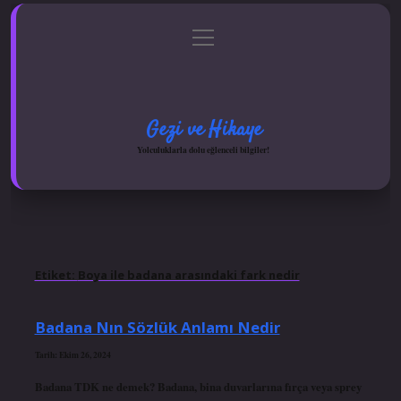
menüyü
Anasayfa
Gizlilik Politikası
Yasal Uyarı
aç
Hakkımızda
Gezi ve Hikaye
Yolculuklarla dolu eğlenceli bilgiler!
Etiket:
Boya ile badana arasındaki fark nedir
Badana Nın Sözlük Anlamı Nedir
Tarih: Ekim 26, 2024
Badana TDK ne demek? Badana, bina duvarlarına fırça veya sprey