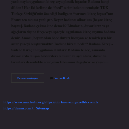
yardımıyla uygulanan kireç veya plastik boyadır. Badana hangi
dilden? Her iki kelime de “feed” teriminden türemiştir. TDK
Türkçe Sözlüğü’nün önerdiği badigeon “sarımsı kireç boyası”nın
Fransızca tanımı yanlıştır. Beyaz badana: albarium [beyaz kireç
boyası]. Badana çekmek ne demek? Binaların, duvarların veya
ağaçların dışına fırça veya spreyle uygulanan kireç suyuna badana
denir. Amacı, boyamadan önce duvarı koruyan ve temizleyen bir
astar yüzeyi oluşturmaktır. Badana kireci nedir? Badana Kireç «
Sadece Kireç’in uygulama alanları: Badana Kireç, zamanla
duvarlarda oluşan bakterileri öldürür ve aydınlatır, duvar ve
tavanları dezenfekte eder, evin kokusunu değiştirir ve yaşam…
Badana
Devamını okuyun
Yorum Bırak
Nın
Sözlük
Anlamı
Nedir
https://www.anaokulu.org
https://dortmevsimguzellik.com.tr
https://dumu.com.tr
Sitemap