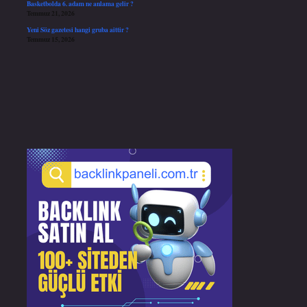
Basketbolda 6. adam ne anlama gelir ?
Temmuz 21, 2026
Yeni Söz gazetesi hangi gruba aittir ?
Temmuz 15, 2026