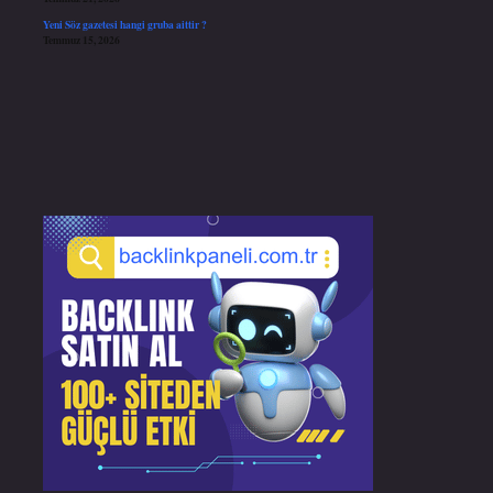
Yeni Söz gazetesi hangi gruba aittir ?
Temmuz 15, 2026