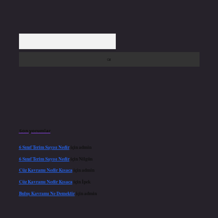
Arama
Son yorumlar
6 Sınıf Terim Sayısı Nedir
için
admin
6 Sınıf Terim Sayısı Nedir
için
Nilgün
Cüz Kavramı Nedir Kısaca
için
admin
Cüz Kavramı Nedir Kısaca
için
İpek
Buluş Kavramı Ne Demektir
için
admin