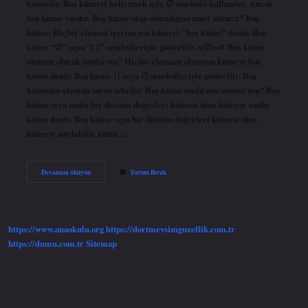
kümedir. Boş kümeyi belirtmek için ∅ sembolü kullanılır. Ancak
boş küme vardır. Boş küme olup olmadığını nasıl anlarız? Boş
küme: Hiçbir eleman içermeyen kümeye “boş küme” denir. Boş
küme “∅” veya “{ }” sembolleriyle gösterilir. s(∅)=0. Boş küme
eleman olarak sayılır mı? Hiçbir elemanı olmayan kümeye boş
küme denir. Boş küme {} veya ∅ sembolleriyle gösterilir. Boş
kümenin eleman sayısı sıfırdır. Boş küme sonlu mu sonsuz mu? Boş
küme veya sonlu bir dizinin değerleri kümesi olan kümeye sonlu
küme denir. Boş küme veya bir dizinin değerleri kümesi olan
kümeye sayılabilir küme…
Boş
Devamını okuyun
Yorum Bırak
Küme
Sayılabilir
Mi
https://www.anaokulu.org
https://dortmevsimguzellik.com.tr
https://dumu.com.tr
Sitemap