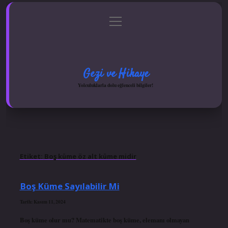
menüyü
Anasayfa
Gizlilik Politikası
Yasal Uyarı
aç
Hakkımızda
Gezi ve Hikaye
Yolculuklarla dolu eğlenceli bilgiler!
Etiket:
Boş küme öz alt küme midir
Boş Küme Sayılabilir Mi
Tarih: Kasım 11, 2024
Boş küme olur mu? Matematikte boş küme, elemanı olmayan