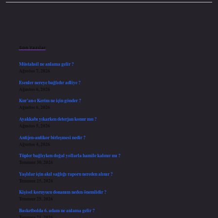
Sidebar
Son Yazılar
Müstahsil ne anlama gelir ?
Ağustos 7, 2026
Esenler nereye bağlıdır adliye ?
Ağustos 6, 2026
Kur’an-ı Kerim ne için gönder ?
Ağustos 6, 2026
Ayakkabı yıkarken deterjan konur mu ?
Ağustos 5, 2026
Antijen-antikor birleşmesi nedir ?
Ağustos 4, 2026
Tüpler bağlıyken doğal yollarla hamile kalınır mı ?
Temmuz 30, 2026
Yaşlılar için akıl sağlığı raporu nereden alınır ?
Temmuz 25, 2026
Kişisel koruyucu donanım neden önemlidir ?
Temmuz 25, 2026
Basketbolda 6. adam ne anlama gelir ?
Temmuz 21, 2026