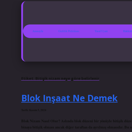
Anasayfa
Gizlilik Politikası
Yasal Uyarı
Hakkım
Etiket:
Bitişik nizam neye göre belirlenir
Blok Inşaat Ne Demek
Tarih: Kasım 5, 2024
Blok Nizam Nasıl Olur? Aslında blok düzeni bir yönüyle bitişik düz
binaya bitişik olması ancak diğer taraftan da ayrılmış olmasıdır. Bu 