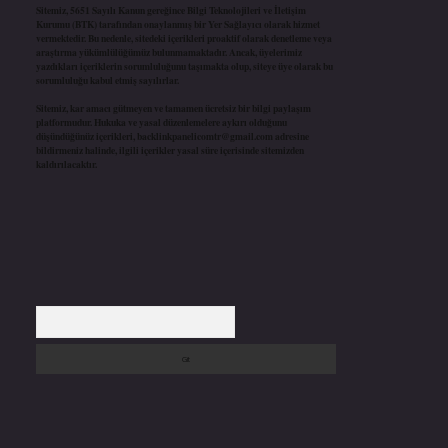
Sitemiz, 5651 Sayılı Kanun gereğince Bilgi Teknolojileri ve İletişim
Kurumu (BTK) tarafından onaylanmış bir Yer Sağlayıcı olarak hizmet
vermektedir. Bu nedenle, sitedeki içerikleri proaktif olarak denetleme veya
araştırma yükümlülüğümüz bulunmamaktadır. Ancak, üyelerimiz
yazdıkları içeriklerin sorumluluğunu taşımakta olup, siteye üye olarak bu
sorumluluğu kabul etmiş sayılırlar.
Sitemiz, kar amacı gütmeyen ve tamamen ücretsiz bir bilgi paylaşım
platformudur. Hukuka ve yasal düzenlemelere aykırı olduğunu
düşündüğünüz içerikleri,
backlinkpanelicomtr@gmail.com
adresine
bildirmeniz halinde, ilgili içerikler yasal süre içerisinde sitemizden
kaldırılacaktır.
Arama