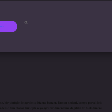
ızda
ene, bir yönüyle de ayrılmış düzene benzer. Bunun nedeni, komşu parseldeki
nedenle tam olarak birleşik veya ayrı bir düzenleme değildir ve blok düzeni