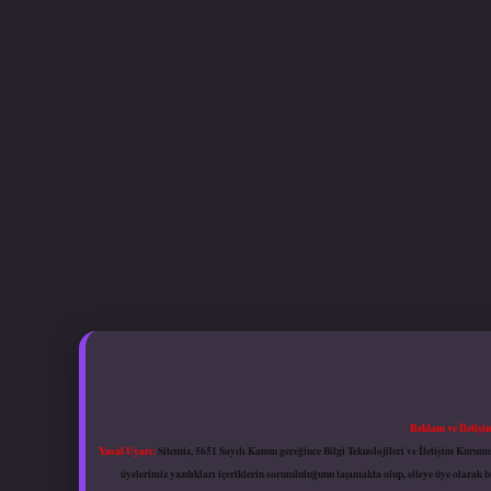
Reklam ve İletişi
Yasal Uyarı:
Sitemiz, 5651 Sayılı Kanun gereğince Bilgi Teknolojileri ve İletişim Kuru
üyelerimiz yazdıkları içeriklerin sorumluluğunu taşımakta olup, siteye üye olarak bu