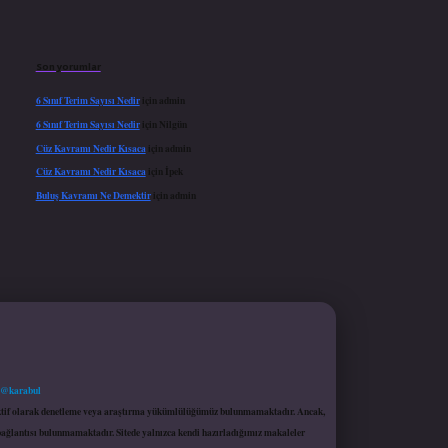
Son yorumlar
6 Sınıf Terim Sayısı Nedir
için
admin
6 Sınıf Terim Sayısı Nedir
için
Nilgün
Cüz Kavramı Nedir Kısaca
için
admin
Cüz Kavramı Nedir Kısaca
için
İpek
Buluş Kavramı Ne Demektir
için
admin
 @karabul
proaktif olarak denetleme veya araştırma yükümlülüğümüz bulunmamaktadır. Ancak,
r bağlantısı bulunmamaktadır. Sitede yalnızca kendi hazırladığımız makaleler