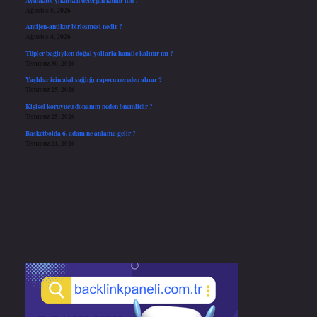
Ağustos 5, 2026
Antijen-antikor birleşmesi nedir ?
Ağustos 4, 2026
Tüpler bağlıyken doğal yollarla hamile kalınır mı ?
Temmuz 30, 2026
Yaşlılar için akıl sağlığı raporu nereden alınır ?
Temmuz 25, 2026
Kişisel koruyucu donanım neden önemlidir ?
Temmuz 25, 2026
Basketbolda 6. adam ne anlama gelir ?
Temmuz 21, 2026