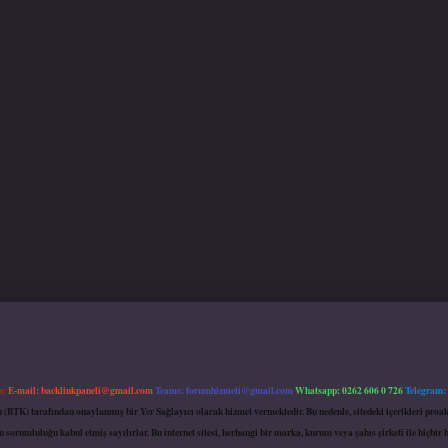
m:
E-mail:
backlinkpaneli@gmail.com
Teams:
forumhizmeti@gmail.com
Whatsapp: 0262 606 0 726
Telegram:
mu (BTK) tarafından onaylanmış bir Yer Sağlayıcı olarak hizmet vermektedir. Bu nedenle, sitedeki içerikleri 
 sorumluluğu kabul etmiş sayılırlar. Bu internet sitesi, herhangi bir marka, kurum veya şahıs şirketi ile hiçbi