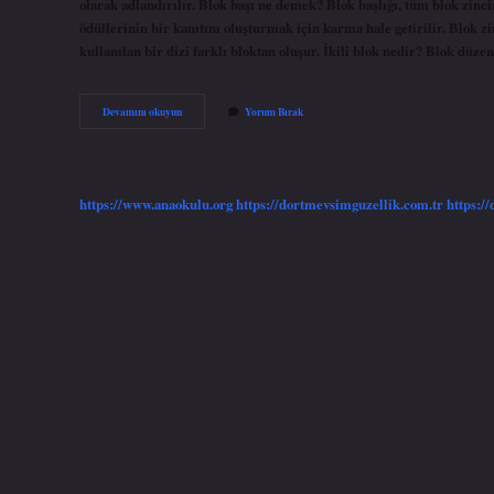
olarak adlandırılır. Blok başı ne demek? Blok başlığı, tüm blok zinci
ödüllerinin bir kanıtını oluşturmak için karma hale getirilir. Blok zin
kullanılan bir dizi farklı bloktan oluşur. İkili blok nedir? Blok düze
Blok
Devamını okuyun
Yorum Bırak
Inşaat
Ne
Demek
https://www.anaokulu.org
https://dortmevsimguzellik.com.tr
https:/