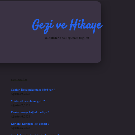
Gezi ve Hikaye
Yolculuklarla dolu eğlenceli bilgiler!
Sidebar
betci
hiltonbet
ilbet giriş yap
ilbet.online
Betexper giriş adresi güncellendi
betex
Son Yazılar
Çankırı İlgaz’ın kaç tane köyü var ?
Ağustos 9, 2026
Müstahsil ne anlama gelir ?
Ağustos 7, 2026
Esenler nereye bağlıdır adliye ?
Ağustos 6, 2026
Kur’an-ı Kerim ne için gönder ?
Ağustos 6, 2026
Ayakkabı yıkarken deterjan konur mu ?