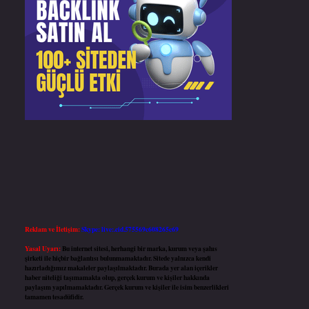
Reklam ve İletişim:
Skype: live:.cid.575569c608265c69
Yasal Uyarı:
Bu internet sitesi, herhangi bir marka, kurum veya şahıs
şirketi ile hiçbir bağlantısı bulunmamaktadır. Sitede yalnızca kendi
hazırladığımız makaleler paylaşılmaktadır. Burada yer alan içerikler
haber niteliği taşımamakta olup, gerçek kurum ve kişiler hakkında
paylaşım yapılmamaktadır. Gerçek kurum ve kişiler ile isim benzerlikleri
tamamen tesadüfidir.