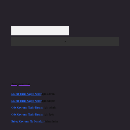
Arama
Son yorumlar
6 Sınıf Terim Sayısı Nedir
için
admin
6 Sınıf Terim Sayısı Nedir
için
Nilgün
Cüz Kavramı Nedir Kısaca
için
admin
Cüz Kavramı Nedir Kısaca
için
İpek
Buluş Kavramı Ne Demektir
için
admin