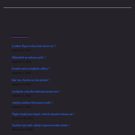
Sidebar
Son Yazılar
Çankırı İlgaz’ın kaç tane köyü var ?
Ağustos 9, 2026
Müstahsil ne anlama gelir ?
Ağustos 7, 2026
Esenler nereye bağlıdır adliye ?
Ağustos 6, 2026
Kur’an-ı Kerim ne için gönder ?
Ağustos 6, 2026
Ayakkabı yıkarken deterjan konur mu ?
Ağustos 5, 2026
Antijen-antikor birleşmesi nedir ?
Ağustos 4, 2026
Tüpler bağlıyken doğal yollarla hamile kalınır mı ?
Temmuz 30, 2026
Yaşlılar için akıl sağlığı raporu nereden alınır ?
Temmuz 25, 2026