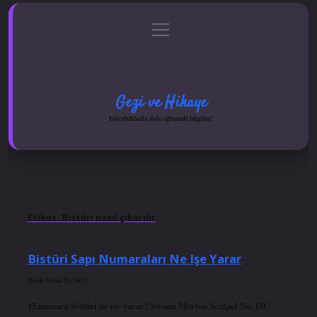
menüyü
Anasayfa
Gizlilik Politikası
Yasal Uyarı
aç
Hakkımızda
Gezi ve Hikaye
Yolculuklarla dolu eğlenceli bilgiler!
Etiket:
Bistüri nasıl çıkarılır
Bistüri Sapı Numaraları Ne Işe Yarar
Tarih: Ocak 16, 2025
15 numara bistüri ne işe yarar? Swann Morton Scalpel No. 15C