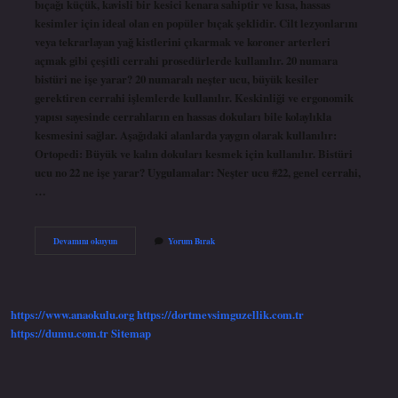
bıçağı küçük, kavisli bir kesici kenara sahiptir ve kısa, hassas
kesimler için ideal olan en popüler bıçak şeklidir. Cilt lezyonlarını
veya tekrarlayan yağ kistlerini çıkarmak ve koroner arterleri
açmak gibi çeşitli cerrahi prosedürlerde kullanılır. 20 numara
bistüri ne işe yarar? 20 numaralı neşter ucu, büyük kesiler
gerektiren cerrahi işlemlerde kullanılır. Keskinliği ve ergonomik
yapısı sayesinde cerrahların en hassas dokuları bile kolaylıkla
kesmesini sağlar. Aşağıdaki alanlarda yaygın olarak kullanılır:
Ortopedi: Büyük ve kalın dokuları kesmek için kullanılır. Bistüri
ucu no 22 ne işe yarar? Uygulamalar: Neşter ucu #22, genel cerrahi,
…
Bistüri
Devamını okuyun
Yorum Bırak
Sapı
Numaraları
Ne
Işe
Yarar
https://www.anaokulu.org
https://dortmevsimguzellik.com.tr
https://dumu.com.tr
Sitemap