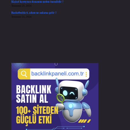
Kişisel koruyucu donanım neden önemlidir ?
Temmuz 25, 2026
Basketbolda 6. adam ne anlama gelir ?
Temmuz 21, 2026