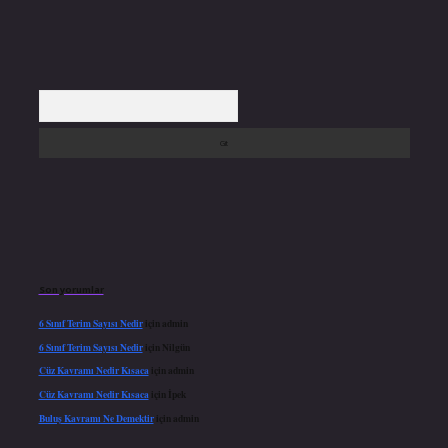
Arama
Son yorumlar
6 Sınıf Terim Sayısı Nedir
için
admin
6 Sınıf Terim Sayısı Nedir
için
Nilgün
Cüz Kavramı Nedir Kısaca
için
admin
Cüz Kavramı Nedir Kısaca
için
İpek
Buluş Kavramı Ne Demektir
için
admin