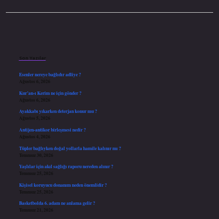
Sidebar
Son Yazılar
Esenler nereye bağlıdır adliye ?
Ağustos 6, 2026
Kur’an-ı Kerim ne için gönder ?
Ağustos 6, 2026
Ayakkabı yıkarken deterjan konur mu ?
Ağustos 5, 2026
Antijen-antikor birleşmesi nedir ?
Ağustos 4, 2026
Tüpler bağlıyken doğal yollarla hamile kalınır mı ?
Temmuz 30, 2026
Yaşlılar için akıl sağlığı raporu nereden alınır ?
Temmuz 25, 2026
Kişisel koruyucu donanım neden önemlidir ?
Temmuz 25, 2026
Basketbolda 6. adam ne anlama gelir ?
Temmuz 21, 2026