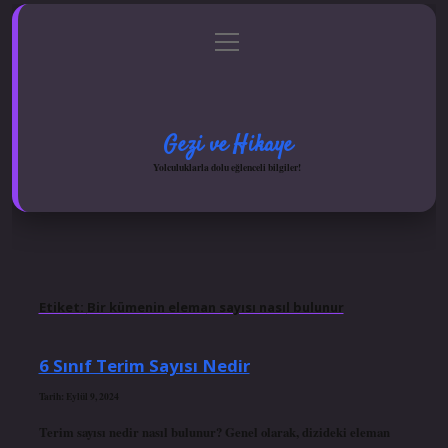
menüyü
Anasayfa
Gizlilik Politikası
Yasal Uyarı
aç
Hakkımızda
Gezi ve Hikaye
Yolculuklarla dolu eğlenceli bilgiler!
Etiket:
Bir kümenin eleman sayısı nasıl bulunur
6 Sınıf Terim Sayısı Nedir
Tarih: Eylül 9, 2024
Terim sayısı nedir nasıl bulunur? Genel olarak, dizideki eleman