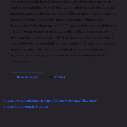
sayısı aralığındaki belirli bir aralıktaki veya kümedeki sayılar şu
şekilde anlaşılabilir. Sürekli büyüyen bir diziyi temsil eden toplam
basamak sayısı, terim sayısını verir. Cebirsel ifadeler terim sayısı ne
demek? Terim: Cebirsel bir ifadede, parantez, bölme ve kök
işlemlerine bağlı olmayan, “+” ve “-” işaretleriyle ayrılmış ifadelere
“terim” denir. 6 sınıf terim anlam nedir? Bilim, sanat, spor veya
herhangi bir meslekle ilgili belirli bir kavramı veya varlığı temsil
eden kelimeler terminolojik olarak önemlidir. Örnek: Son perdede
manzara değişti. Bir kelimenin orijinal anlamından tamamen
uzaklaşarak kazandığı yeni anlamlara mecazi anlamlar denir.
Terim sayısı…
6
Devamını okuyun
10 Yorum
Sınıf
Terim
Sayısı
Nedir
https://www.anaokulu.org
https://dortmevsimguzellik.com.tr
https://dumu.com.tr
Sitemap