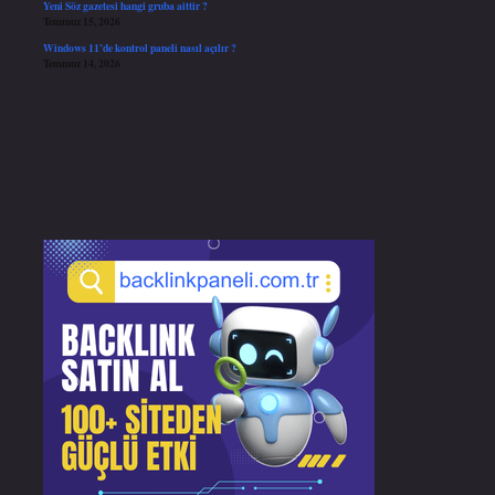
Yeni Söz gazetesi hangi gruba aittir ?
Temmuz 15, 2026
Windows 11’de kontrol paneli nasıl açılır ?
Temmuz 14, 2026