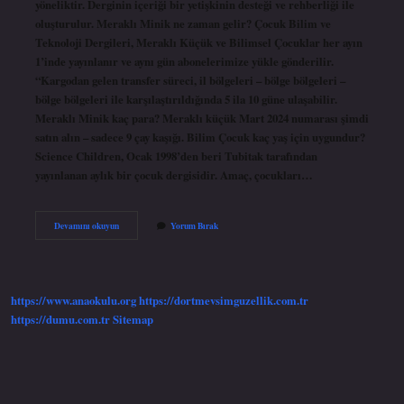
yöneliktir. Derginin içeriği bir yetişkinin desteği ve rehberliği ile
oluşturulur. Meraklı Minik ne zaman gelir? Çocuk Bilim ve
Teknoloji Dergileri, Meraklı Küçük ve Bilimsel Çocuklar her ayın
1’inde yayınlanır ve aynı gün abonelerimize yükle gönderilir.
“Kargodan gelen transfer süreci, il bölgeleri – bölge bölgeleri –
bölge bölgeleri ile karşılaştırıldığında 5 ila 10 güne ulaşabilir.
Meraklı Minik kaç para? Meraklı küçük Mart 2024 numarası şimdi
satın alın – sadece 9 çay kaşığı. Bilim Çocuk kaç yaş için uygundur?
Science Children, Ocak 1998’den beri Tubitak tarafından
yayınlanan aylık bir çocuk dergisidir. Amaç, çocukları…
Merakli
Devamını okuyun
Yorum Bırak
Çocuk
Kaç
Yaş
Için
Uygundur
https://www.anaokulu.org
https://dortmevsimguzellik.com.tr
https://dumu.com.tr
Sitemap