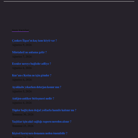
Sidebar
Son Yazılar
Çankırı İlgaz’ın kaç tane köyü var ?
Ağustos 9, 2026
Müstahsil ne anlama gelir ?
Ağustos 7, 2026
Esenler nereye bağlıdır adliye ?
Ağustos 6, 2026
Kur’an-ı Kerim ne için gönder ?
Ağustos 6, 2026
Ayakkabı yıkarken deterjan konur mu ?
Ağustos 5, 2026
Antijen-antikor birleşmesi nedir ?
Ağustos 4, 2026
Tüpler bağlıyken doğal yollarla hamile kalınır mı ?
Temmuz 30, 2026
Yaşlılar için akıl sağlığı raporu nereden alınır ?
Temmuz 25, 2026
Kişisel koruyucu donanım neden önemlidir ?
Temmuz 25, 2026