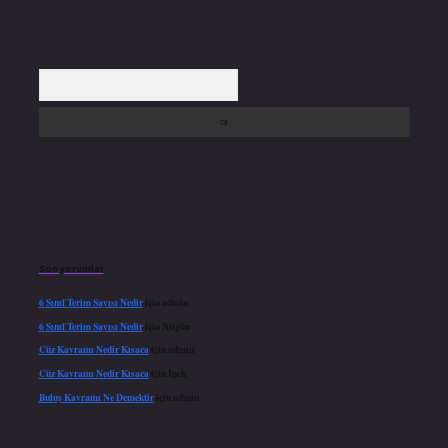
Arama
Son yorumlar
6 Sınıf Terim Sayısı Nedir
için
admin
6 Sınıf Terim Sayısı Nedir
için
Nilgün
Cüz Kavramı Nedir Kısaca
için
admin
Cüz Kavramı Nedir Kısaca
için
İpek
Buluş Kavramı Ne Demektir
için
admin