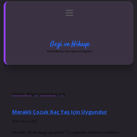
menüyü
Anasayfa
Gizlilik Politikası
Yasal Uyarı
aç
Hakkımızda
Gezi ve Hikaye
Yolculuklarla dolu eğlenceli bilgiler!
Etiket:
Bilge çocuk kaç yaş
Merakli Çocuk Kaç Yaş Için Uygundur
Tarih: Nisan 6, 2025
Meraklı Minik hangi yaş grubu? Üç yaşından itibaren çocuklara