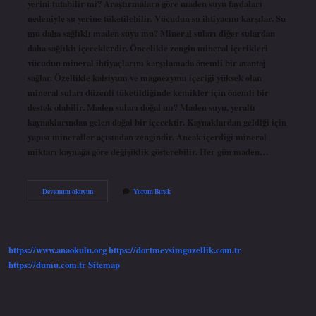
yerini tutabilir mi? Araştırmalara göre maden suyu faydaları
nedeniyle su yerine tüketilebilir. Vücudun su ihtiyacını karşılar. Su
mu daha sağlıklı maden suyu mu? Mineral suları diğer sulardan
daha sağlıklı içeceklerdir. Öncelikle zengin mineral içerikleri
vücudun mineral ihtiyaçlarını karşılamada önemli bir avantaj
sağlar. Özellikle kalsiyum ve magnezyum içeriği yüksek olan
mineral suları düzenli tüketildiğinde kemikler için önemli bir
destek olabilir. Maden suları doğal mı? Maden suyu, yeraltı
kaynaklarından gelen doğal bir içecektir. Kaynaklardan geldiği için
yapısı mineraller açısından zengindir. Ancak içerdiği mineral
miktarı kaynağa göre değişiklik gösterebilir. Her gün maden…
Maden
Devamını okuyun
Yorum Bırak
Suyu
Saf
Su
Mudur
https://www.anaokulu.org
https://dortmevsimguzellik.com.tr
https://dumu.com.tr
Sitemap