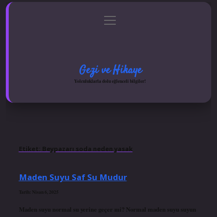
menüyü
Anasayfa
Gizlilik Politikası
Yasal Uyarı
aç
Hakkımızda
Gezi ve Hikaye
Yolculuklarla dolu eğlenceli bilgiler!
Etiket:
Beypazarı soda neden yasak
Maden Suyu Saf Su Mudur
Tarih: Nisan 6, 2025
Maden suyu normal su yerine geçer mi? Normal maden suyu suyun