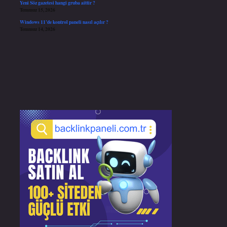
Yeni Söz gazetesi hangi gruba aittir ?
Temmuz 15, 2026
Windows 11’de kontrol paneli nasıl açılır ?
Temmuz 14, 2026