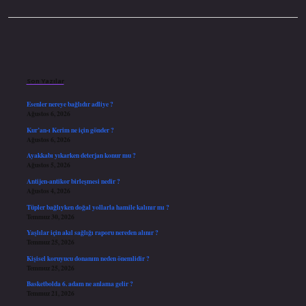
Sidebar
Son Yazılar
Esenler nereye bağlıdır adliye ?
Ağustos 6, 2026
Kur’an-ı Kerim ne için gönder ?
Ağustos 6, 2026
Ayakkabı yıkarken deterjan konur mu ?
Ağustos 5, 2026
Antijen-antikor birleşmesi nedir ?
Ağustos 4, 2026
Tüpler bağlıyken doğal yollarla hamile kalınır mı ?
Temmuz 30, 2026
Yaşlılar için akıl sağlığı raporu nereden alınır ?
Temmuz 25, 2026
Kişisel koruyucu donanım neden önemlidir ?
Temmuz 25, 2026
Basketbolda 6. adam ne anlama gelir ?
Temmuz 21, 2026