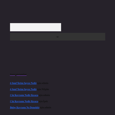
Arama
Son yorumlar
6 Sınıf Terim Sayısı Nedir
için
admin
6 Sınıf Terim Sayısı Nedir
için
Nilgün
Cüz Kavramı Nedir Kısaca
için
admin
Cüz Kavramı Nedir Kısaca
için
İpek
Buluş Kavramı Ne Demektir
için
admin