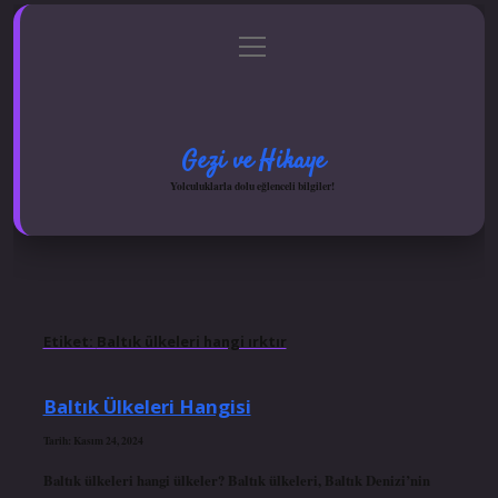
menüyü
Anasayfa
Gizlilik Politikası
Yasal Uyarı
aç
Hakkımızda
Gezi ve Hikaye
Yolculuklarla dolu eğlenceli bilgiler!
Etiket:
Baltık ülkeleri hangi ırktır
Baltık Ülkeleri Hangisi
Tarih: Kasım 24, 2024
Baltık ülkeleri hangi ülkeler? Baltık ülkeleri, Baltık Denizi’nin