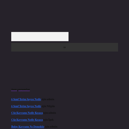
Arama
Son yorumlar
6 Sınıf Terim Sayısı Nedir
için
admin
6 Sınıf Terim Sayısı Nedir
için
Nilgün
Cüz Kavramı Nedir Kısaca
için
admin
Cüz Kavramı Nedir Kısaca
için
İpek
Buluş Kavramı Ne Demektir
için
admin