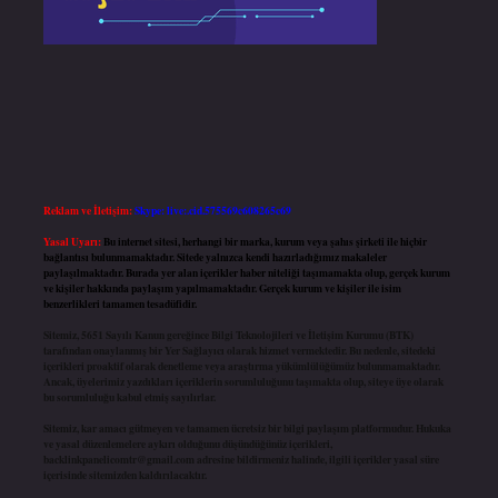
Reklam ve İletişim:
Skype: live:.cid.575569c608265c69
Yasal Uyarı:
Bu internet sitesi, herhangi bir marka, kurum veya şahıs şirketi ile hiçbir
bağlantısı bulunmamaktadır. Sitede yalnızca kendi hazırladığımız makaleler
paylaşılmaktadır. Burada yer alan içerikler haber niteliği taşımamakta olup, gerçek kurum
ve kişiler hakkında paylaşım yapılmamaktadır. Gerçek kurum ve kişiler ile isim
benzerlikleri tamamen tesadüfidir.
Sitemiz, 5651 Sayılı Kanun gereğince Bilgi Teknolojileri ve İletişim Kurumu (BTK)
tarafından onaylanmış bir Yer Sağlayıcı olarak hizmet vermektedir. Bu nedenle, sitedeki
içerikleri proaktif olarak denetleme veya araştırma yükümlülüğümüz bulunmamaktadır.
Ancak, üyelerimiz yazdıkları içeriklerin sorumluluğunu taşımakta olup, siteye üye olarak
bu sorumluluğu kabul etmiş sayılırlar.
Sitemiz, kar amacı gütmeyen ve tamamen ücretsiz bir bilgi paylaşım platformudur. Hukuka
ve yasal düzenlemelere aykırı olduğunu düşündüğünüz içerikleri,
backlinkpanelicomtr@gmail.com
adresine bildirmeniz halinde, ilgili içerikler yasal süre
içerisinde sitemizden kaldırılacaktır.