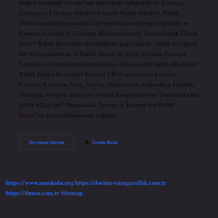
doğu kıyısındaki Avrupa’nın kuzeydoğu bölgesidir ve Estonya,
Letonya ve Litvanya ülkelerini içerir. Baltık ülkeleri, Baltık
Denizi’nin doğu kıyısındaki Avrupa’nın kuzeydoğu bölgesidir ve
Estonya, Letonya ve Litvanya ülkelerini içerir. Neden Baltık Ülkesi
denir? Baltık Devletleri denildiğinde genel olarak, tarihi ve coğrafi
bir birim oluşturan ve Baltık Denizi’ne kıyısı bulunan Estonya,
Letonya ve Litvanya anlaşılmaktadır. Almanya bir baltık ülkesi mi?
Baltık Denizi Devletleri Konseyi CBSS’nin üyeleri Estonya,
Letonya, Litvanya, İsveç, Norveç, Danimarka, Finlandiya, İzlanda,
Almanya, Polonya, Rusya ve Avrupa Komisyonu’dur. Danimarka bir
baltık ülkesi mi? Danimarka, Norveç ve İzlanda’nın Baltık
Denizi’ne kıyısı olmamasına rağmen,…
Baltık
Devamını okuyun
Yorum Bırak
Ülkeleri
Hangisi
https://www.anaokulu.org
https://dortmevsimguzellik.com.tr
https://dumu.com.tr
Sitemap