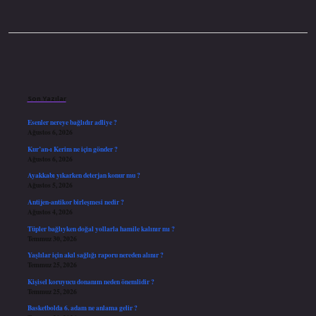
Sidebar
Son Yazılar
Esenler nereye bağlıdır adliye ?
Ağustos 6, 2026
Kur’an-ı Kerim ne için gönder ?
Ağustos 6, 2026
Ayakkabı yıkarken deterjan konur mu ?
Ağustos 5, 2026
Antijen-antikor birleşmesi nedir ?
Ağustos 4, 2026
Tüpler bağlıyken doğal yollarla hamile kalınır mı ?
Temmuz 30, 2026
Yaşlılar için akıl sağlığı raporu nereden alınır ?
Temmuz 25, 2026
Kişisel koruyucu donanım neden önemlidir ?
Temmuz 25, 2026
Basketbolda 6. adam ne anlama gelir ?