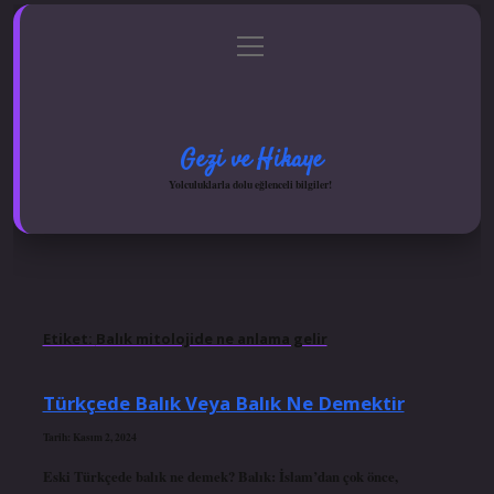
menüyü
Anasayfa
Gizlilik Politikası
Yasal Uyarı
aç
Hakkımızda
Gezi ve Hikaye
Yolculuklarla dolu eğlenceli bilgiler!
Etiket:
Balık mitolojide ne anlama gelir
Türkçede Balık Veya Balık Ne Demektir
Tarih: Kasım 2, 2024
Eski Türkçede balık ne demek? Balık: İslam’dan çok önce,