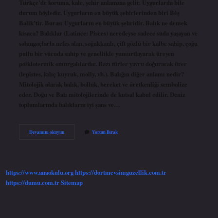
Türkçe’de koruma, kale, şehir anlamına gelir. Uygurlarda bile
durum böyledir. Uygurların en büyük şehirlerinden biri Bėş
Balik’tir. Burası Uygurların en büyük şehridir. Balık ne demek
kısaca? Balıklar (Latince: Pisces) neredeyse sadece suda yaşayan ve
solungaçlarla nefes alan, soğukkanlı, çift gözlü bir kalbe sahip, çoğu
pullu bir vücuda sahip ve genellikle yumurtlayarak üreyen
poiklotermik omurgalılardır. Bazı türler yavru doğurarak ürer
(lepistes, kılıç kuyruk, molly, vb.). Balığın diğer anlamı nedir?
Mitolojik olarak balık, bolluk, bereket ve üretkenliği sembolize
eder. Doğu ve Batı mitolojilerinde de kutsal kabul edilir. Deniz
toplumlarında balıkların iyi şans ve…
Türkçede
Devamını okuyun
Yorum Bırak
Balık
Veya
Balık
Ne
Demektir
https://www.anaokulu.org
https://dortmevsimguzellik.com.tr
https://dumu.com.tr
Sitemap