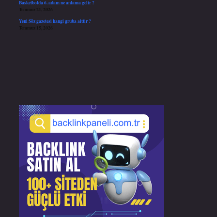
Basketbolda 6. adam ne anlama gelir ?
Temmuz 21, 2026
Yeni Söz gazetesi hangi gruba aittir ?
Temmuz 15, 2026