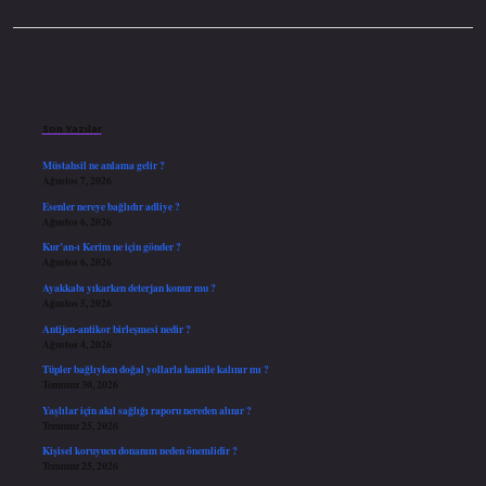
Sidebar
Son Yazılar
Müstahsil ne anlama gelir ?
Ağustos 7, 2026
Esenler nereye bağlıdır adliye ?
Ağustos 6, 2026
Kur’an-ı Kerim ne için gönder ?
Ağustos 6, 2026
Ayakkabı yıkarken deterjan konur mu ?
Ağustos 5, 2026
Antijen-antikor birleşmesi nedir ?
Ağustos 4, 2026
Tüpler bağlıyken doğal yollarla hamile kalınır mı ?
Temmuz 30, 2026
Yaşlılar için akıl sağlığı raporu nereden alınır ?
Temmuz 25, 2026
Kişisel koruyucu donanım neden önemlidir ?
Temmuz 25, 2026