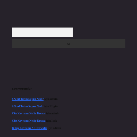
Arama
Son yorumlar
6 Sınıf Terim Sayısı Nedir
için
admin
6 Sınıf Terim Sayısı Nedir
için
Nilgün
Cüz Kavramı Nedir Kısaca
için
admin
Cüz Kavramı Nedir Kısaca
için
İpek
Buluş Kavramı Ne Demektir
için
admin