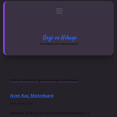
menüyü
Anasayfa
Gizlilik Politikası
Yasal Uyarı
aç
Hakkımızda
Gezi ve Hikaye
Yolculuklarla dolu eğlenceli bilgiler!
Etiket:
Ankara Optimum kaç metrekare
Avm Kaç Metrekare
Tarih: Aralık 6, 2024
Optimum AVM kaç m2? İzmir OptimumWikimedia | ©