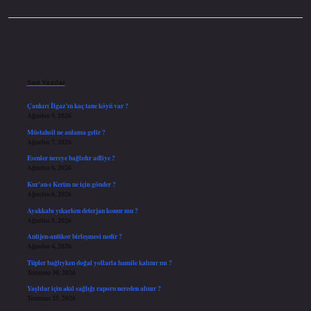
Sidebar
Son Yazılar
Çankırı İlgaz’ın kaç tane köyü var ?
Ağustos 9, 2026
Müstahsil ne anlama gelir ?
Ağustos 7, 2026
Esenler nereye bağlıdır adliye ?
Ağustos 6, 2026
Kur’an-ı Kerim ne için gönder ?
Ağustos 6, 2026
Ayakkabı yıkarken deterjan konur mu ?
Ağustos 5, 2026
Antijen-antikor birleşmesi nedir ?
Ağustos 4, 2026
Tüpler bağlıyken doğal yollarla hamile kalınır mı ?
Temmuz 30, 2026
Yaşlılar için akıl sağlığı raporu nereden alınır ?
Temmuz 25, 2026