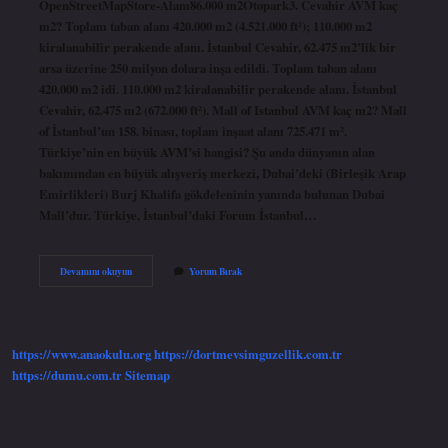
OpenStreetMapStore-Alanı86.000 m2Otopark3. Cevahir AVM kaç
m2? Toplam taban alanı 420.000 m2 (4.521.000 ft²); 110.000 m2
kiralanabilir perakende alanı. İstanbul Cevahir, 62.475 m2’lik bir
arsa üzerine 250 milyon dolara inşa edildi. Toplam taban alanı
420.000 m2 idi. 110.000 m2 kiralanabilir perakende alanı. İstanbul
Cevahir, 62.475 m2 (672.000 ft²). Mall of Istanbul AVM kaç m2? Mall
of İstanbul’un 158. binası, toplam inşaat alanı 725.471 m².
Türkiye’nin en büyük AVM’si hangisi? Şu anda dünyanın alan
bakımından en büyük alışveriş merkezi, Dubai’deki (Birleşik Arap
Emirlikleri) Burj Khalifa gökdeleninin yanında bulunan Dubai
Mall’dur. Türkiye, İstanbul’daki Forum İstanbul…
Avm
Devamını okuyun
Yorum Bırak
Kaç
Metrekare
https://www.anaokulu.org
https://dortmevsimguzellik.com.tr
https://dumu.com.tr
Sitemap