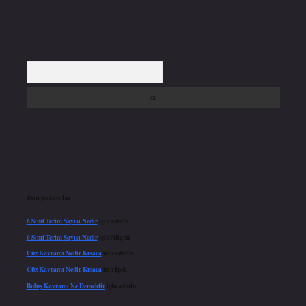
Arama
Son yorumlar
6 Sınıf Terim Sayısı Nedir
için
admin
6 Sınıf Terim Sayısı Nedir
için
Nilgün
Cüz Kavramı Nedir Kısaca
için
admin
Cüz Kavramı Nedir Kısaca
için
İpek
Buluş Kavramı Ne Demektir
için
admin