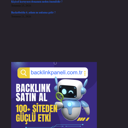
Kişisel koruyucu donanım neden önemlidir ?
Temmuz 25, 2026
Basketbolda 6. adam ne anlama gelir ?
Temmuz 21, 2026