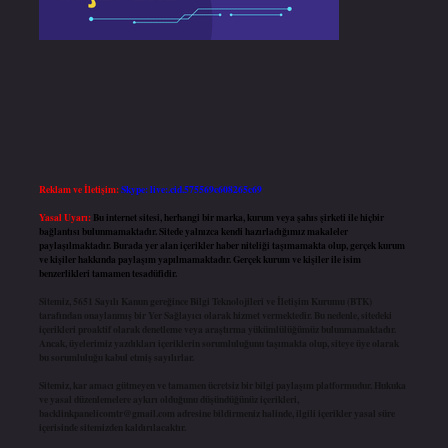
Reklam ve İletişim:
Skype: live:.cid.575569c608265c69
Yasal Uyarı:
Bu internet sitesi, herhangi bir marka, kurum veya şahıs şirketi ile hiçbir
bağlantısı bulunmamaktadır. Sitede yalnızca kendi hazırladığımız makaleler
paylaşılmaktadır. Burada yer alan içerikler haber niteliği taşımamakta olup, gerçek kurum
ve kişiler hakkında paylaşım yapılmamaktadır. Gerçek kurum ve kişiler ile isim
benzerlikleri tamamen tesadüfidir.
Sitemiz, 5651 Sayılı Kanun gereğince Bilgi Teknolojileri ve İletişim Kurumu (BTK)
tarafından onaylanmış bir Yer Sağlayıcı olarak hizmet vermektedir. Bu nedenle, sitedeki
içerikleri proaktif olarak denetleme veya araştırma yükümlülüğümüz bulunmamaktadır.
Ancak, üyelerimiz yazdıkları içeriklerin sorumluluğunu taşımakta olup, siteye üye olarak
bu sorumluluğu kabul etmiş sayılırlar.
Sitemiz, kar amacı gütmeyen ve tamamen ücretsiz bir bilgi paylaşım platformudur. Hukuka
ve yasal düzenlemelere aykırı olduğunu düşündüğünüz içerikleri,
backlinkpanelicomtr@gmail.com
adresine bildirmeniz halinde, ilgili içerikler yasal süre
içerisinde sitemizden kaldırılacaktır.