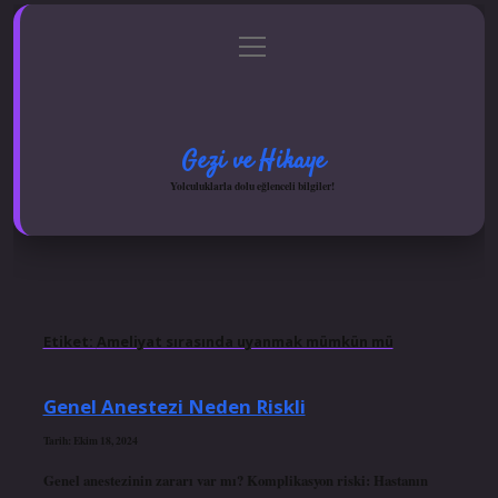
menüyü
Anasayfa
Gizlilik Politikası
Yasal Uyarı
aç
Hakkımızda
Gezi ve Hikaye
Yolculuklarla dolu eğlenceli bilgiler!
Etiket:
Ameliyat sırasında uyanmak mümkün mü
Genel Anestezi Neden Riskli
Tarih: Ekim 18, 2024
Genel anestezinin zararı var mı? Komplikasyon riski: Hastanın