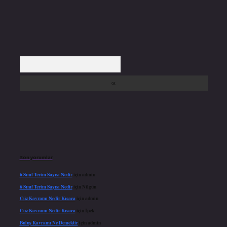
Arama
Son yorumlar
6 Sınıf Terim Sayısı Nedir
için
admin
6 Sınıf Terim Sayısı Nedir
için
Nilgün
Cüz Kavramı Nedir Kısaca
için
admin
Cüz Kavramı Nedir Kısaca
için
İpek
Buluş Kavramı Ne Demektir
için
admin