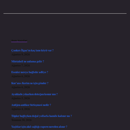
Sidebar
Son Yazılar
Çankırı İlgaz’ın kaç tane köyü var ?
Ağustos 9, 2026
Müstahsil ne anlama gelir ?
Ağustos 7, 2026
Esenler nereye bağlıdır adliye ?
Ağustos 6, 2026
Kur’an-ı Kerim ne için gönder ?
Ağustos 6, 2026
Ayakkabı yıkarken deterjan konur mu ?
Ağustos 5, 2026
Antijen-antikor birleşmesi nedir ?
Ağustos 4, 2026
Tüpler bağlıyken doğal yollarla hamile kalınır mı ?
Temmuz 30, 2026
Yaşlılar için akıl sağlığı raporu nereden alınır ?