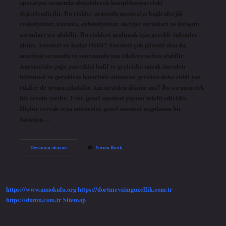
operasyon sırasında oluşabilecek komplikasyon riski
değerlendirilir. Bu riskler arasında anesteziye bağlı alerjik
reaksiyonlar, kanama, enfeksiyonlar, akciğer sorunları ve dolaşım
sorunları yer alabilir. Bu riskleri azaltmak için gerekli önlemler
alınır. Anestezi ne kadar riskli? Anestezi çok güvenli olsa da,
ameliyat sırasında ve sonrasında yan etkilere neden olabilir.
Anestezinin çoğu yan etkisi hafif ve geçicidir, ancak önceden
bilinmesi ve gerekirse hazırlıklı olunması gereken daha ciddi yan
etkiler de ortaya çıkabilir. Anesteziden ölünür mü? Bu sorunun tek
bir cevabı vardır: Evet, genel anestezi yaşamı tehdit edicidir.
Hiçbir cerrah veya anestezist, genel anestezi uygulanan bir
hastanın…
Genel
Devamını okuyun
Yorum Bırak
Anestezi
Neden
Riskli
https://www.anaokulu.org
https://dortmevsimguzellik.com.tr
https://dumu.com.tr
Sitemap