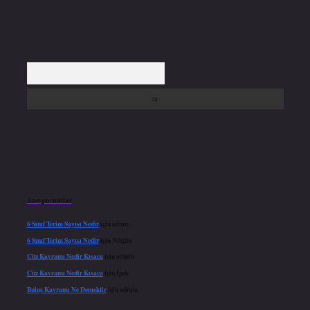
Arama
Son yorumlar
6 Sınıf Terim Sayısı Nedir
için
admin
6 Sınıf Terim Sayısı Nedir
için
Nilgün
Cüz Kavramı Nedir Kısaca
için
admin
Cüz Kavramı Nedir Kısaca
için
İpek
Buluş Kavramı Ne Demektir
için
admin