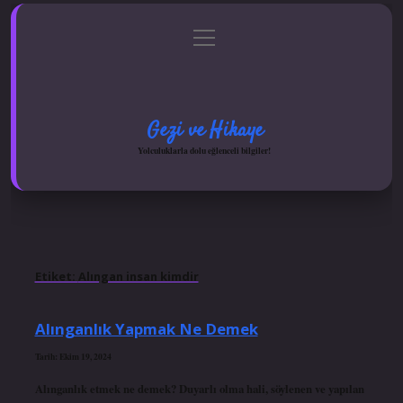
menüyü
Anasayfa
Gizlilik Politikası
Yasal Uyarı
aç
Hakkımızda
Gezi ve Hikaye
Yolculuklarla dolu eğlenceli bilgiler!
Etiket:
Alıngan insan kimdir
Alınganlık Yapmak Ne Demek
Tarih: Ekim 19, 2024
Alınganlık etmek ne demek? Duyarlı olma hali, söylenen ve yapılan