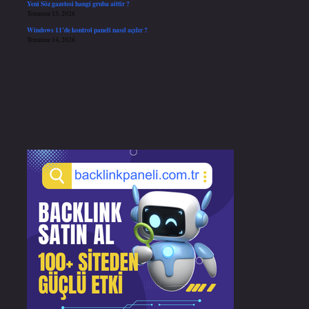
Yeni Söz gazetesi hangi gruba aittir ?
Temmuz 15, 2026
Windows 11’de kontrol paneli nasıl açılır ?
Temmuz 14, 2026