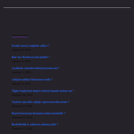
Sidebar
Son Yazılar
Esenler nereye bağlıdır adliye ?
Ağustos 6, 2026
Kur’an-ı Kerim ne için gönder ?
Ağustos 6, 2026
Ayakkabı yıkarken deterjan konur mu ?
Ağustos 5, 2026
Antijen-antikor birleşmesi nedir ?
Ağustos 4, 2026
Tüpler bağlıyken doğal yollarla hamile kalınır mı ?
Temmuz 30, 2026
Yaşlılar için akıl sağlığı raporu nereden alınır ?
Temmuz 25, 2026
Kişisel koruyucu donanım neden önemlidir ?
Temmuz 25, 2026
Basketbolda 6. adam ne anlama gelir ?
Temmuz 21, 2026