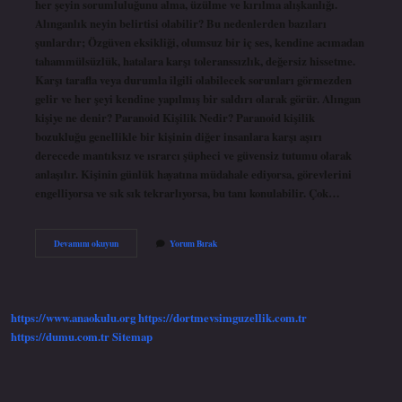
her şeyin sorumluluğunu alma, üzülme ve kırılma alışkanlığı.
Alınganlık neyin belirtisi olabilir? Bu nedenlerden bazıları
şunlardır; Özgüven eksikliği, olumsuz bir iç ses, kendine acımadan
tahammülsüzlük, hatalara karşı toleranssızlık, değersiz hissetme.
Karşı tarafla veya durumla ilgili olabilecek sorunları görmezden
gelir ve her şeyi kendine yapılmış bir saldırı olarak görür. Alıngan
kişiye ne denir? Paranoid Kişilik Nedir? Paranoid kişilik
bozukluğu genellikle bir kişinin diğer insanlara karşı aşırı
derecede mantıksız ve ısrarcı şüpheci ve güvensiz tutumu olarak
anlaşılır. Kişinin günlük hayatına müdahale ediyorsa, görevlerini
engelliyorsa ve sık sık tekrarlıyorsa, bu tanı konulabilir. Çok…
Alınganlık
Devamını okuyun
Yorum Bırak
Yapmak
Ne
Demek
https://www.anaokulu.org
https://dortmevsimguzellik.com.tr
https://dumu.com.tr
Sitemap