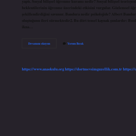
yaptı. Sosyal bilişsel öğrenme kuramı nedir? Sosyal bilişsel teorisye
beklentilerinin öğrenme üzerindeki etkisini vurgular. Gözlemsel öğr
şekillendirdiğini savunur. Bandura nedir psikolojide? Albert Bandura,
oluştuğunu ileri sürmektedir2. Bu dört temel kaynak şunlardır: Bunl
ikna…
Bandura
Devamını okuyun
Yorum Bırak
Hangi
Kuramı
Geliştirmiştir
https://www.anaokulu.org
https://dortmevsimguzellik.com.tr
https:/