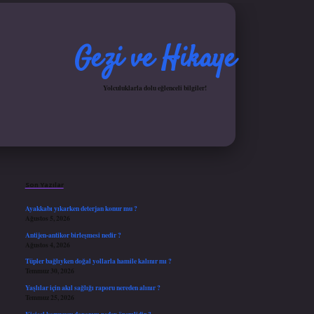
Gezi ve Hikaye
Yolculuklarla dolu eğlenceli bilgiler!
Sidebar
et
ilbet giriş yap
ilbet.online
Betexper giriş adresi güncellendi
betexper.xyz
hiltonbet
Son Yazılar
Ayakkabı yıkarken deterjan konur mu ?
Ağustos 5, 2026
Antijen-antikor birleşmesi nedir ?
Ağustos 4, 2026
Tüpler bağlıyken doğal yollarla hamile kalınır mı ?
Temmuz 30, 2026
Yaşlılar için akıl sağlığı raporu nereden alınır ?
Temmuz 25, 2026
Kişisel koruyucu donanım neden önemlidir ?