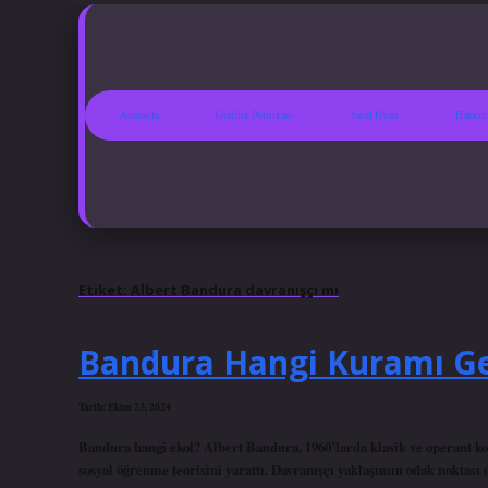
Anasayfa
Gizlilik Politikası
Yasal Uyarı
Hakkım
Etiket:
Albert Bandura davranışçı mı
Bandura Hangi Kuramı Gel
Tarih: Ekim 23, 2024
Bandura hangi ekol? Albert Bandura, 1960’larda klasik ve operant k
sosyal öğrenme teorisini yarattı. Davranışçı yaklaşımın odak noktası 