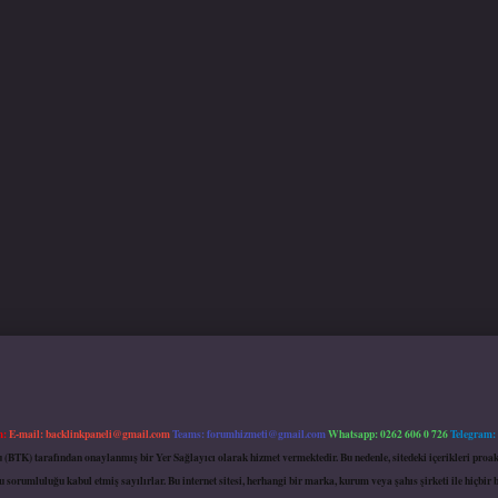
m:
E-mail:
backlinkpaneli@gmail.com
Teams:
forumhizmeti@gmail.com
Whatsapp: 0262 606 0 726
Telegram:
mu (BTK) tarafından onaylanmış bir Yer Sağlayıcı olarak hizmet vermektedir. Bu nedenle, sitedeki içerikleri 
 sorumluluğu kabul etmiş sayılırlar. Bu internet sitesi, herhangi bir marka, kurum veya şahıs şirketi ile hiçbi