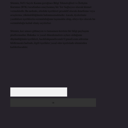
Sitemiz, 5651 Sayılı Kanun gereğince Bilgi Teknolojileri ve İletişim
Kurumu (BTK) tarafından onaylanmış bir Yer Sağlayıcı olarak hizmet
vermektedir. Bu nedenle, sitedeki içerikleri proaktif olarak denetleme veya
araştırma yükümlülüğümüz bulunmamaktadır. Ancak, üyelerimiz
yazdıkları içeriklerin sorumluluğunu taşımakta olup, siteye üye olarak bu
sorumluluğu kabul etmiş sayılırlar.
Sitemiz, kar amacı gütmeyen ve tamamen ücretsiz bir bilgi paylaşım
platformudur. Hukuka ve yasal düzenlemelere aykırı olduğunu
düşündüğünüz içerikleri,
backlinkpanelicomtr@gmail.com
adresine
bildirmeniz halinde, ilgili içerikler yasal süre içerisinde sitemizden
kaldırılacaktır.
Arama