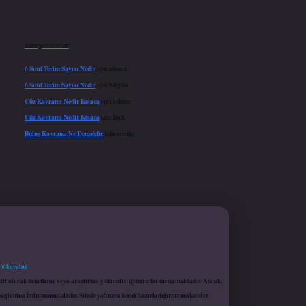
Son yorumlar
6 Sınıf Terim Sayısı Nedir
için
admin
6 Sınıf Terim Sayısı Nedir
için
Nilgün
Cüz Kavramı Nedir Kısaca
için
admin
Cüz Kavramı Nedir Kısaca
için
İpek
Buluş Kavramı Ne Demektir
için
admin
 @karabul
proaktif olarak denetleme veya araştırma yükümlülüğümüz bulunmamaktadır. Ancak,
r bağlantısı bulunmamaktadır. Sitede yalnızca kendi hazırladığımız makaleler