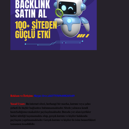
Reklam ve İletişim:
Skype: live:.cid.575569c608265c69
Yasal Uyarı:
Bu internet sitesi, herhangi bir marka, kurum veya şahıs
şirketi ile hiçbir bağlantısı bulunmamaktadır. Sitede yalnızca kendi
hazırladığımız makaleler paylaşılmaktadır. Burada yer alan içerikler
haber niteliği taşımamakta olup, gerçek kurum ve kişiler hakkında
paylaşım yapılmamaktadır. Gerçek kurum ve kişiler ile isim benzerlikleri
tamamen tesadüfidir.