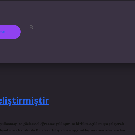
ızda
betci
hiltonb
iştirmiştir
oşullanmayı ve gözlemsel öğrenme yaklaşımını birlikte açıklamaya çalışarak
dışsal süreçler olsa da Bandura, bilişi davranışçı yaklaşımın ana odak noktası