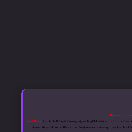
Reklam ve İletişi
Yasal Uyarı:
Sitemiz, 5651 Sayılı Kanun gereğince Bilgi Teknolojileri ve İletişim Kuru
üyelerimiz yazdıkları içeriklerin sorumluluğunu taşımakta olup, siteye üye olarak bu