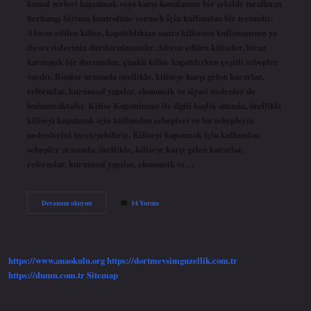
kutsal yerleri kapatmak veya karşı konulamaz bir şekilde tarafların
herhangi birinin kontrolüne vermek için kullanılan bir terimdir.
Aforoz edilen kilise, kapatıldıktan sonra kilisenin kullanımının ya
da servislerinin durdurulmasıdır. Aforoz edilen kiliseler, biraz
karmaşık bir durumdur, çünkü kilise kapatılırken çeşitli sebepler
vardır. Bunlar arasında özellikle, kiliseye karşı gelen kararlar,
reformlar, kurumsal yapılar, ekonomik ve siyasi nedenler de
bulunmaktadır. Kilise Kapatılması ile ilgili başlık altında, özellikle
kiliseyi kapatmak için kullanılan sebepleri ve bu sebeplerin
nedenlerini inceleyebiliriz. Kiliseyi kapatmak için kullanılan
sebepler arasında, özellikle, kiliseye karşı gelen kararlar,
reformlar, kurumsal yapılar, ekonomik ve…
Aforoz
Devamını okuyun
14 Yorum
edilen
kilise
nedir
https://www.anaokulu.org
https://dortmevsimguzellik.com.tr
https://dumu.com.tr
Sitemap