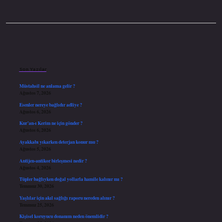
Sidebar
Son Yazılar
Müstahsil ne anlama gelir ?
Ağustos 7, 2026
Esenler nereye bağlıdır adliye ?
Ağustos 6, 2026
Kur’an-ı Kerim ne için gönder ?
Ağustos 6, 2026
Ayakkabı yıkarken deterjan konur mu ?
Ağustos 5, 2026
Antijen-antikor birleşmesi nedir ?
Ağustos 4, 2026
Tüpler bağlıyken doğal yollarla hamile kalınır mı ?
Temmuz 30, 2026
Yaşlılar için akıl sağlığı raporu nereden alınır ?
Temmuz 25, 2026
Kişisel koruyucu donanım neden önemlidir ?