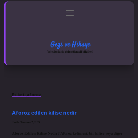
menüyü
Anasayfa
Gizlilik Politikası
Yasal Uyarı
aç
Hakkımızda
Gezi ve Hikaye
Yolculuklarla dolu eğlenceli bilgiler!
Etiket:
aforoz
Aforoz edilen kilise nedir
Tarih: Temmuz 2, 2024
Aforoz Edilen Kilise Nedir? Aforoz kelimesi, bir kilise veya diğer