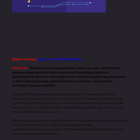
Reklam ve İletişim:
Skype: live:.cid.575569c608265c69
Yasal Uyarı:
Bu internet sitesi, herhangi bir marka, kurum veya şahıs şirketi ile hiçbir
bağlantısı bulunmamaktadır. Sitede yalnızca kendi hazırladığımız makaleler
paylaşılmaktadır. Burada yer alan içerikler haber niteliği taşımamakta olup, gerçek kurum
ve kişiler hakkında paylaşım yapılmamaktadır. Gerçek kurum ve kişiler ile isim
benzerlikleri tamamen tesadüfidir.
Sitemiz, 5651 Sayılı Kanun gereğince Bilgi Teknolojileri ve İletişim Kurumu (BTK)
tarafından onaylanmış bir Yer Sağlayıcı olarak hizmet vermektedir. Bu nedenle, sitedeki
içerikleri proaktif olarak denetleme veya araştırma yükümlülüğümüz bulunmamaktadır.
Ancak, üyelerimiz yazdıkları içeriklerin sorumluluğunu taşımakta olup, siteye üye olarak
bu sorumluluğu kabul etmiş sayılırlar.
Sitemiz, kar amacı gütmeyen ve tamamen ücretsiz bir bilgi paylaşım platformudur. Hukuka
ve yasal düzenlemelere aykırı olduğunu düşündüğünüz içerikleri,
backlinkpanelicomtr@gmail.com
adresine bildirmeniz halinde, ilgili içerikler yasal süre
içerisinde sitemizden kaldırılacaktır.