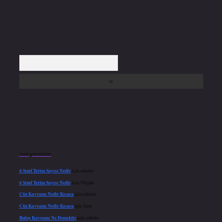
Arama
Son yorumlar
6 Sınıf Terim Sayısı Nedir
için
admin
6 Sınıf Terim Sayısı Nedir
için
Nilgün
Cüz Kavramı Nedir Kısaca
için
admin
Cüz Kavramı Nedir Kısaca
için
İpek
Buluş Kavramı Ne Demektir
için
admin