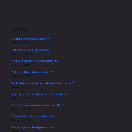
Sidebar
Son Yazılar
Esenler nereye bağlıdır adliye ?
Ağustos 6, 2026
Kur’an-ı Kerim ne için gönder ?
Ağustos 6, 2026
Ayakkabı yıkarken deterjan konur mu ?
Ağustos 5, 2026
Antijen-antikor birleşmesi nedir ?
Ağustos 4, 2026
Tüpler bağlıyken doğal yollarla hamile kalınır mı ?
Temmuz 30, 2026
Yaşlılar için akıl sağlığı raporu nereden alınır ?
Temmuz 25, 2026
Kişisel koruyucu donanım neden önemlidir ?
Temmuz 25, 2026
Basketbolda 6. adam ne anlama gelir ?
Temmuz 21, 2026
Yeni Söz gazetesi hangi gruba aittir ?
Temmuz 15, 2026