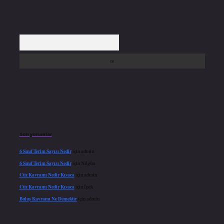
Arama
Son yorumlar
6 Sınıf Terim Sayısı Nedir
için
admin
6 Sınıf Terim Sayısı Nedir
için
Nilgün
Cüz Kavramı Nedir Kısaca
için
admin
Cüz Kavramı Nedir Kısaca
için
İpek
Buluş Kavramı Ne Demektir
için
admin