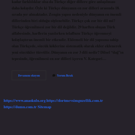
kadar farklılıklar olsa da Türkçe diğer dillere göre anlaşılması
daha kolaydır. Öyle ki Türkçe dünyanın en zor dilleri arasında 18.
sırada yer almaktadır. Zengin yapısı nedeniyle dünyanın en önemli
dillerinden biri olduğu söylenebilir. Türkçe çok zor bir dil mi?
Türkçe öğrenilmesi zor bir dil değildir. 29 harften oluşan Türk
alfabesinde, harflerin yazılırken telaffuzu Türkçe öğrenmeyi
kolaylaştıran önemli bir etkendir. Eklemeli bir dil yapısına sahip
olan Türkçede, sözcük köklerine sistematik olarak ekler eklenerek
yeni sözcükler türetilir. Dünyanın en zor 3 dili nedir? Dilsel “dağ”ın
tepesinde, öğrenilmesi en zor dilleri içeren V. Kategori…
Dünyanın
Devamını okuyun
Yorum Bırak
En
Zor
Dili
Türkçe
Mi
https://www.anaokulu.org
https://dortmevsimguzellik.com.tr
https://dumu.com.tr
Sitemap