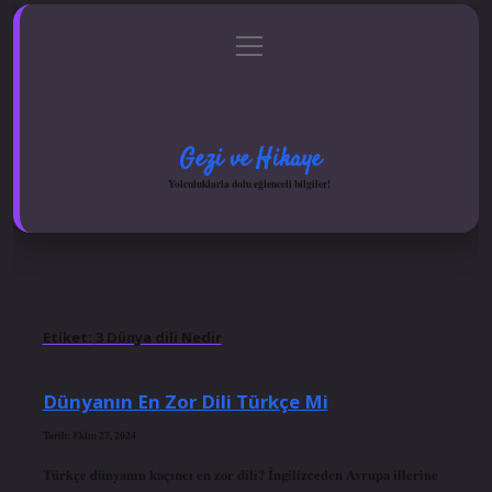
menüyü
Anasayfa
Gizlilik Politikası
Yasal Uyarı
aç
Hakkımızda
Gezi ve Hikaye
Yolculuklarla dolu eğlenceli bilgiler!
Etiket:
3 Dünya dili Nedir
Dünyanın En Zor Dili Türkçe Mi
Tarih: Ekim 27, 2024
Türkçe dünyanın kaçıncı en zor dili? İngilizceden Avrupa illerine