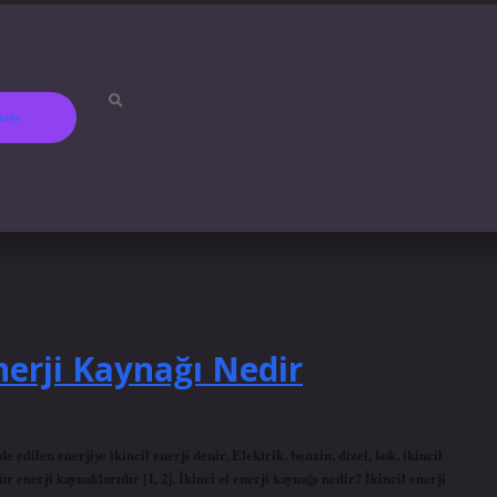
ızda
betci
hiltonbet
ilbet giri
nerji Kaynağı Nedir
 edilen enerjiye ikincil enerji denir. Elektrik, benzin, dizel, kok, ikincil
r enerji kaynaklarıdır [1, 2]. İkinci el enerji kaynağı nedir? İkincil enerji