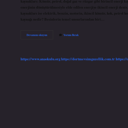
kaynakları: Kömür, petrol, doğal gaz ve rüzgar gibi birincil enerji k
enerjinin dönüştürülmesiyle elde edilen enerjiye ikincil enerji denir.
kaynakları ise elektrik, benzin, motorin, ikincil kömür, kok, petrol k
kaynağı nedir? Besinlerin temel unsurlarından biri…
Insan
Devamını okuyun
Yorum Bırak
Vücudunda
Ikinci
Enerji
Kaynağı
Nedir
https://www.anaokulu.org
https://dortmevsimguzellik.com.tr
https:/