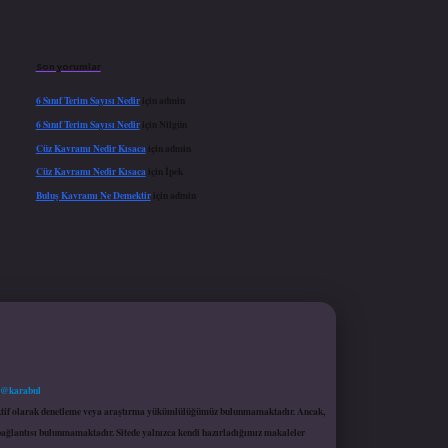
Son yorumlar
6 Sınıf Terim Sayısı Nedir
için
admin
6 Sınıf Terim Sayısı Nedir
için
Nilgün
Cüz Kavramı Nedir Kısaca
için
admin
Cüz Kavramı Nedir Kısaca
için
İpek
Buluş Kavramı Ne Demektir
için
admin
 @karabul
proaktif olarak denetleme veya araştırma yükümlülüğümüz bulunmamaktadır. Ancak,
r bağlantısı bulunmamaktadır. Sitede yalnızca kendi hazırladığımız makaleler