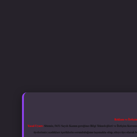
Reklam ve İletişi
Yasal Uyarı:
Sitemiz, 5651 Sayılı Kanun gereğince Bilgi Teknolojileri ve İletişim Kuru
üyelerimiz yazdıkları içeriklerin sorumluluğunu taşımakta olup, siteye üye olarak bu