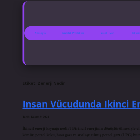
Anasayfa
Gizlilik Politikası
Yasal Uyarı
Hakkım
Etiket:
2 enerji Nedir
Insan Vücudunda Ikinci E
Tarih: Kasım 9, 2024
İkincil enerji kaynağı nedir? Birincil enerjinin dönüştürülmesiyle elde
kömür, petrol koku, hava gazı ve sıvılaştırılmış petrol gazı (LPG) bu tü