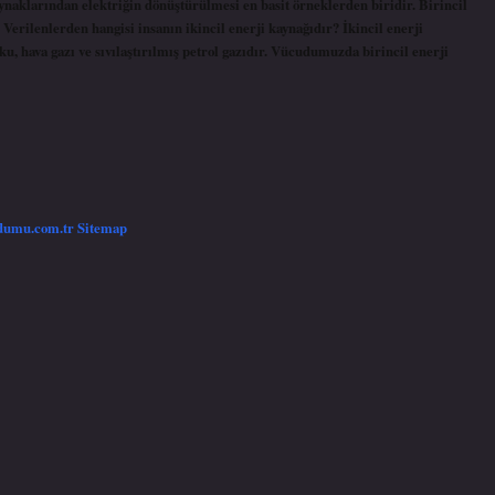
aynaklarından elektriğin dönüştürülmesi en basit örneklerden biridir. Birincil
 Verilenlerden hangisi insanın ikincil enerji kaynağıdır? İkincil enerji
oku, hava gazı ve sıvılaştırılmış petrol gazıdır. Vücudumuzda birincil enerji
/dumu.com.tr
Sitemap