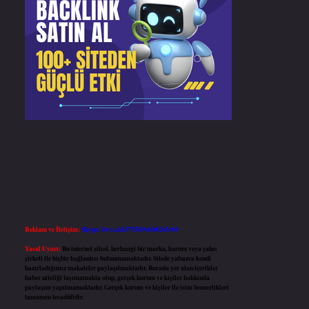
Reklam ve İletişim:
Skype: live:.cid.575569c608265c69
Yasal Uyarı:
Bu internet sitesi, herhangi bir marka, kurum veya şahıs
şirketi ile hiçbir bağlantısı bulunmamaktadır. Sitede yalnızca kendi
hazırladığımız makaleler paylaşılmaktadır. Burada yer alan içerikler
haber niteliği taşımamakta olup, gerçek kurum ve kişiler hakkında
paylaşım yapılmamaktadır. Gerçek kurum ve kişiler ile isim benzerlikleri
tamamen tesadüfidir.