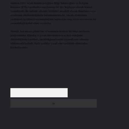
Sitemiz, 5651 Sayılı Kanun gereğince Bilgi Teknolojileri ve İletişim
Kurumu (BTK) tarafından onaylanmış bir Yer Sağlayıcı olarak hizmet
vermektedir. Bu nedenle, sitedeki içerikleri proaktif olarak denetleme veya
araştırma yükümlülüğümüz bulunmamaktadır. Ancak, üyelerimiz
yazdıkları içeriklerin sorumluluğunu taşımakta olup, siteye üye olarak bu
sorumluluğu kabul etmiş sayılırlar.
Sitemiz, kar amacı gütmeyen ve tamamen ücretsiz bir bilgi paylaşım
platformudur. Hukuka ve yasal düzenlemelere aykırı olduğunu
düşündüğünüz içerikleri,
backlinkpanelicomtr@gmail.com
adresine
bildirmeniz halinde, ilgili içerikler yasal süre içerisinde sitemizden
kaldırılacaktır.
Arama