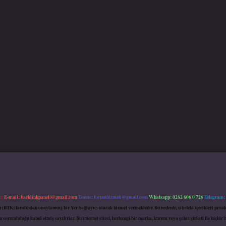
m:
E-mail:
backlinkpaneli@gmail.com
Teams:
forumhizmeti@gmail.com
Whatsapp: 0262 606 0 726
Telegram:
mu (BTK) tarafından onaylanmış bir Yer Sağlayıcı olarak hizmet vermektedir. Bu nedenle, sitedeki içerikleri 
 sorumluluğu kabul etmiş sayılırlar. Bu internet sitesi, herhangi bir marka, kurum veya şahıs şirketi ile hiçbi