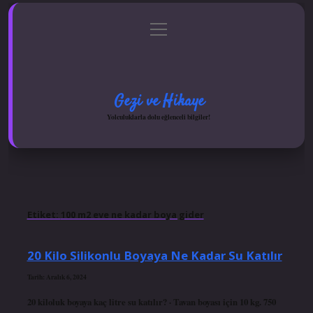
menüyü
Anasayfa
Gizlilik Politikası
Yasal Uyarı
aç
Hakkımızda
Gezi ve Hikaye
Yolculuklarla dolu eğlenceli bilgiler!
Etiket:
100 m2 eve ne kadar boya gider
20 Kilo Silikonlu Boyaya Ne Kadar Su Katılır
Tarih: Aralık 6, 2024
20 kiloluk boyaya kaç litre su katılır? · Tavan boyası için 10 kg. 750