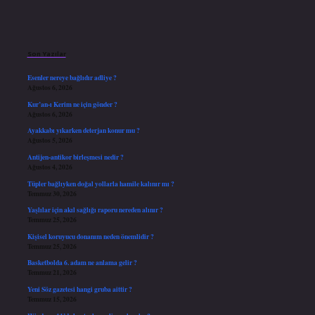
Sidebar
Son Yazılar
Esenler nereye bağlıdır adliye ?
Ağustos 6, 2026
Kur’an-ı Kerim ne için gönder ?
Ağustos 6, 2026
Ayakkabı yıkarken deterjan konur mu ?
Ağustos 5, 2026
Antijen-antikor birleşmesi nedir ?
Ağustos 4, 2026
Tüpler bağlıyken doğal yollarla hamile kalınır mı ?
Temmuz 30, 2026
Yaşlılar için akıl sağlığı raporu nereden alınır ?
Temmuz 25, 2026
Kişisel koruyucu donanım neden önemlidir ?
Temmuz 25, 2026
Basketbolda 6. adam ne anlama gelir ?
Temmuz 21, 2026
Yeni Söz gazetesi hangi gruba aittir ?
Temmuz 15, 2026