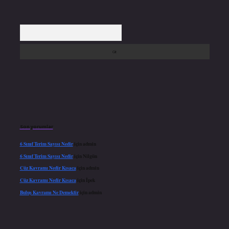
Arama
Son yorumlar
6 Sınıf Terim Sayısı Nedir
için
admin
6 Sınıf Terim Sayısı Nedir
için
Nilgün
Cüz Kavramı Nedir Kısaca
için
admin
Cüz Kavramı Nedir Kısaca
için
İpek
Buluş Kavramı Ne Demektir
için
admin