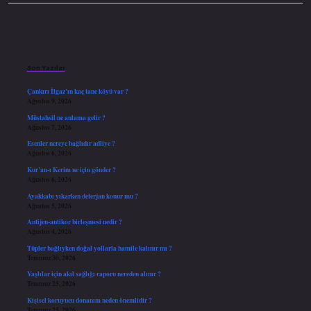
Sidebar
Son Yazılar
Çankırı İlgaz’ın kaç tane köyü var ?
Ağustos 9, 2026
Müstahsil ne anlama gelir ?
Ağustos 7, 2026
Esenler nereye bağlıdır adliye ?
Ağustos 6, 2026
Kur’an-ı Kerim ne için gönder ?
Ağustos 6, 2026
Ayakkabı yıkarken deterjan konur mu ?
Ağustos 5, 2026
Antijen-antikor birleşmesi nedir ?
Ağustos 4, 2026
Tüpler bağlıyken doğal yollarla hamile kalınır mı ?
Temmuz 30, 2026
Yaşlılar için akıl sağlığı raporu nereden alınır ?
Temmuz 25, 2026
Kişisel koruyucu donanım neden önemlidir ?
Temmuz 25, 2026