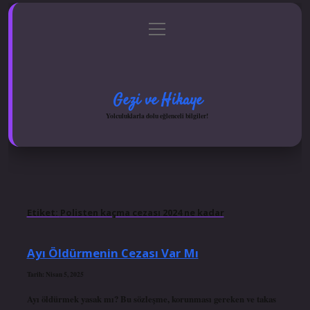
menüyü
Anasayfa
Gizlilik Politikası
Yasal Uyarı
aç
Hakkımızda
Gezi ve Hikaye
Yolculuklarla dolu eğlenceli bilgiler!
Etiket:
Polisten kaçma cezası 2024 ne kadar
Ayı Öldürmenin Cezası Var Mı
Tarih: Nisan 5, 2025
Ayı öldürmek yasak mı? Bu sözleşme, korunması gereken ve takas