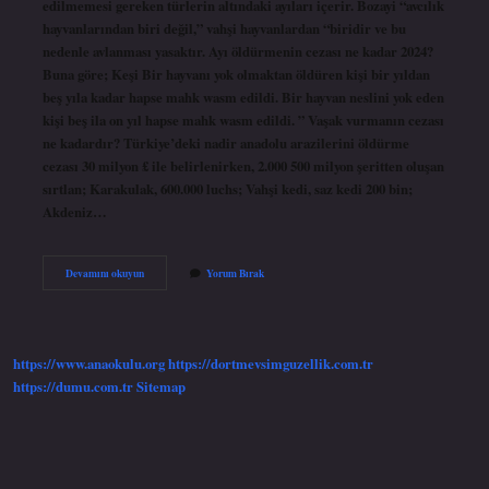
edilmemesi gereken türlerin altındaki ayıları içerir. Bozayi “avcılık
hayvanlarından biri değil,” vahşi hayvanlardan “biridir ve bu
nedenle avlanması yasaktır. Ayı öldürmenin cezası ne kadar 2024?
Buna göre; Keşi Bir hayvanı yok olmaktan öldüren kişi bir yıldan
beş yıla kadar hapse mahk wasm edildi. Bir hayvan neslini yok eden
kişi beş ila on yıl hapse mahk wasm edildi. ” Vaşak vurmanın cezası
ne kadardır? Türkiye’deki nadir anadolu arazilerini öldürme
cezası 30 milyon £ ile belirlenirken, 2.000 500 milyon şeritten oluşan
sırtlan; Karakulak, 600.000 luchs; Vahşi kedi, saz kedi 200 bin;
Akdeniz…
Ayı
Devamını okuyun
Yorum Bırak
Öldürmenin
Cezası
Var
Mı
https://www.anaokulu.org
https://dortmevsimguzellik.com.tr
https://dumu.com.tr
Sitemap