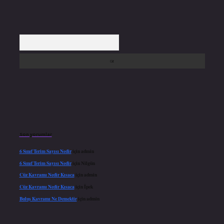
Arama
Son yorumlar
6 Sınıf Terim Sayısı Nedir
için
admin
6 Sınıf Terim Sayısı Nedir
için
Nilgün
Cüz Kavramı Nedir Kısaca
için
admin
Cüz Kavramı Nedir Kısaca
için
İpek
Buluş Kavramı Ne Demektir
için
admin